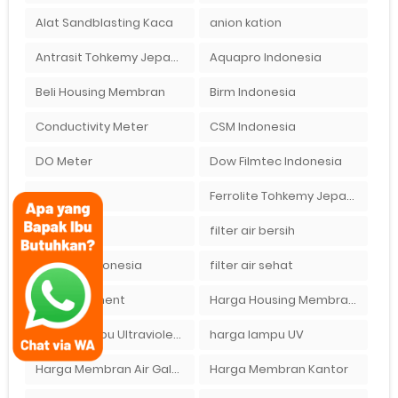
Alat Sandblasting Kaca
anion kation
Antrasit Tohkemy Jepang Indonesia
Aquapro Indonesia
Beli Housing Membran
Birm Indonesia
Conductivity Meter
CSM Indonesia
DO Meter
Dow Filmtec Indonesia
exchange
Ferrolite Tohkemy Jepang Indonesia
filter air
filter air bersih
filter air indonesia
filter air sehat
Gas Treatment
Harga Housing Membran RO 2000 GPD
Harga Lampu Ultraviolet Depot Air Isi Ulang
harga lampu UV
Harga Membran Air Galon
Harga Membran Kantor