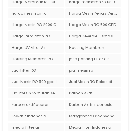
Harga Membran RO 100 gpd
harga membran ro 1000 gpd
harga mesin air ro
Harga Mesin Pengisi Air Galon
Harga Mesin RO 2000 GPD
Harga Mesin RO 500 GPD
Harga Peralatan RO
Harga Reverse Osmosis di Semarang
Harga UV Filter Air
Housing Membran
Housing Membran RO
jasa pasang filter air
Jual Filter RO
jual mesin ro
Jual Mesin RO 500 gpd 1 Membran
Jual Mesin RO Bekas di Medan
jual mesin ro murah semarang
Karbon Aktif
karbon aktif eceran
Karbon Aktif Indonesia
Lewatit Indonesia
Manganese Greensand Plus
media filter air
Media Filter Indonesia