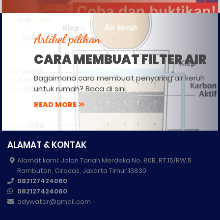
Artikel pilihan
CARA MEMBUAT FILTER AIR
Bagaimana cara membuat penyaring air keruh
untuk rumah? Baca di sini.
READ MORE
ALAMAT & KONTAK
Alamat kami: Jalan Tanah Merdeka No. 80B, RT.15/RW.5
Rambutan, Ciracas, Jakarta Timur 13830
082127424060
082127424060
adywater@gmail.com