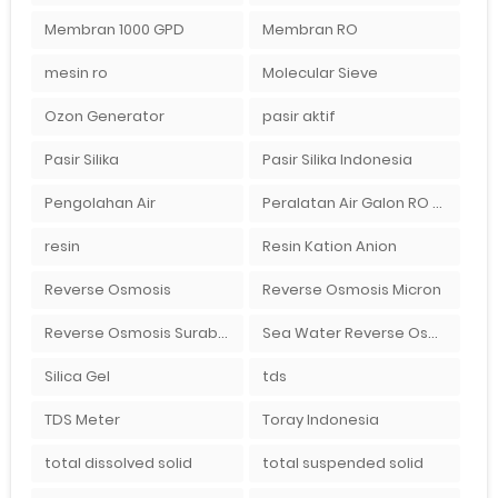
Membran 1000 GPD
Membran RO
mesin ro
Molecular Sieve
Ozon Generator
pasir aktif
Pasir Silika
Pasir Silika Indonesia
Pengolahan Air
Peralatan Air Galon RO Palembang
resin
Resin Kation Anion
Reverse Osmosis
Reverse Osmosis Micron
Reverse Osmosis Surabaya
Sea Water Reverse Osmosis
Silica Gel
tds
TDS Meter
Toray Indonesia
total dissolved solid
total suspended solid