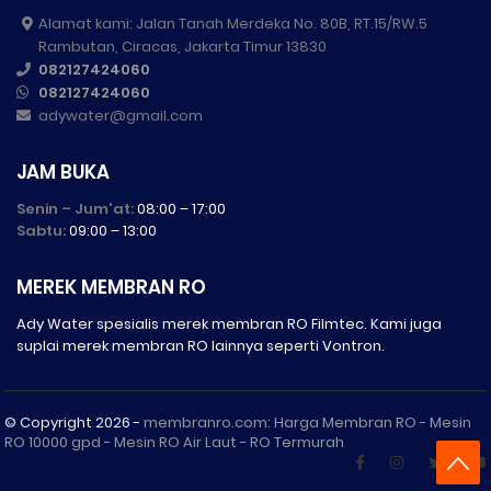
Alamat kami: Jalan Tanah Merdeka No. 80B, RT.15/RW.5
Rambutan, Ciracas, Jakarta Timur 13830
082127424060
082127424060
adywater@gmail.com
JAM BUKA
Senin – Jum'at:
08:00 – 17:00
Sabtu:
09:00 – 13:00
MEREK MEMBRAN RO
Ady Water spesialis merek membran RO Filmtec. Kami juga
suplai merek membran RO lainnya seperti Vontron.
© Copyright
2026 -
membranro.com: Harga Membran RO - Mesin
RO 10000 gpd - Mesin RO Air Laut - RO Termurah