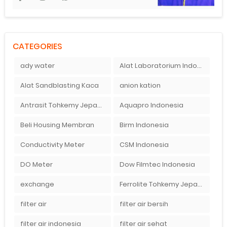
CATEGORIES
ady water
Alat Laboratorium Indonesia
Alat Sandblasting Kaca
anion kation
Antrasit Tohkemy Jepang Indonesia
Aquapro Indonesia
Beli Housing Membran
Birm Indonesia
Conductivity Meter
CSM Indonesia
DO Meter
Dow Filmtec Indonesia
exchange
Ferrolite Tohkemy Jepang Indonesia
filter air
filter air bersih
filter air indonesia
filter air sehat