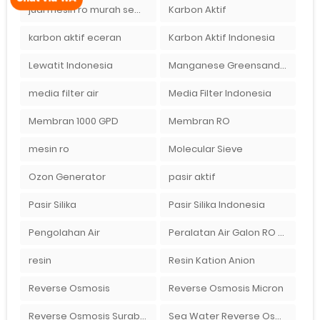
jual mesin ro murah semarang
Karbon Aktif
karbon aktif eceran
Karbon Aktif Indonesia
Lewatit Indonesia
Manganese Greensand Plus
media filter air
Media Filter Indonesia
Membran 1000 GPD
Membran RO
mesin ro
Molecular Sieve
Ozon Generator
pasir aktif
Pasir Silika
Pasir Silika Indonesia
Pengolahan Air
Peralatan Air Galon RO Palembang
resin
Resin Kation Anion
Reverse Osmosis
Reverse Osmosis Micron
Reverse Osmosis Surabaya
Sea Water Reverse Osmosis