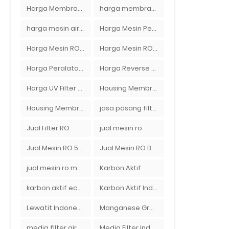
Harga Membran RO 100 gpd
harga membran ro 1000 gpd
harga mesin air ro
Harga Mesin Pengisi Air Galon
Harga Mesin RO 2000 GPD
Harga Mesin RO 500 GPD
Harga Peralatan RO
Harga Reverse Osmosis di Semarang
Harga UV Filter Air
Housing Membran
Housing Membran RO
jasa pasang filter air
Jual Filter RO
jual mesin ro
Jual Mesin RO 500 gpd 1 Membran
Jual Mesin RO Bekas di Medan
jual mesin ro murah semarang
Karbon Aktif
karbon aktif eceran
Karbon Aktif Indonesia
Lewatit Indonesia
Manganese Greensand Plus
media filter air
Media Filter Indonesia