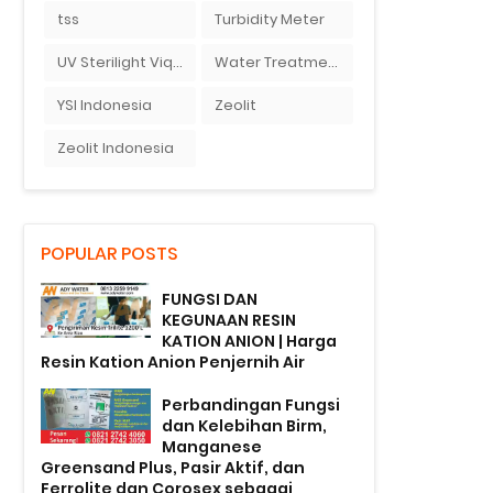
tss
Turbidity Meter
UV Sterilight Viqua
Water Treatment
YSI Indonesia
Zeolit
Zeolit Indonesia
POPULAR POSTS
FUNGSI DAN
KEGUNAAN RESIN
KATION ANION | Harga
Resin Kation Anion Penjernih Air
Perbandingan Fungsi
dan Kelebihan Birm,
Manganese
Greensand Plus, Pasir Aktif, dan
Ferrolite dan Corosex sebagai