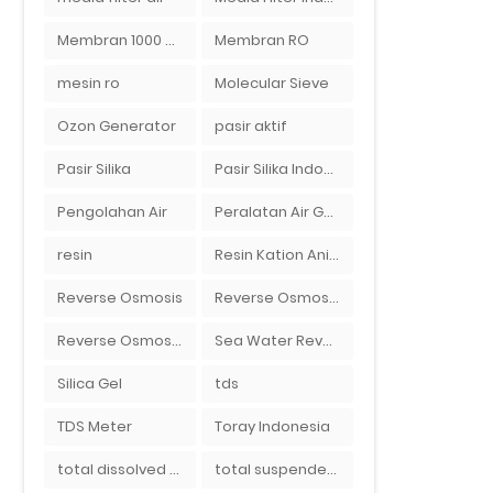
Membran 1000 GPD
Membran RO
mesin ro
Molecular Sieve
Ozon Generator
pasir aktif
Pasir Silika
Pasir Silika Indonesia
Pengolahan Air
Peralatan Air Galon RO Palembang
resin
Resin Kation Anion
Reverse Osmosis
Reverse Osmosis Micron
Reverse Osmosis Surabaya
Sea Water Reverse Osmosis
Silica Gel
tds
TDS Meter
Toray Indonesia
total dissolved solid
total suspended solid