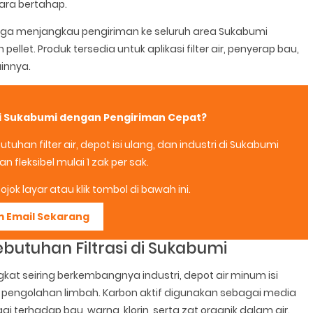
ra bertahap.
 juga menjangkau pengiriman ke seluruh area Sukabumi
pellet. Produk tersedia untuk aplikasi filter air, penyerap bau,
innya.
 di Sukabumi dengan Pengiriman Cepat?
uhan filter air, depot isi ulang, dan industri di Sukabumi
 fleksibel mulai 1 zak per sak.
jok layar atau klik tombol di bawah ini.
m Email Sekarang
ebutuhan Filtrasi di Sukabumi
kat seiring berkembangnya industri, depot air minum isi
an pengolahan limbah. Karbon aktif digunakan sebagai media
i terhadap bau, warna, klorin, serta zat organik dalam air.