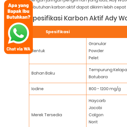
Dengan jaringan pengiriman yang luas, Ady Wa
kebutuhan karbon aktif dapat dikirim lebih cepat 
Spesifikasi Karbon Aktif Ady W
Spesifikasi
Granular
Bentuk
Powder
Pelet
Tempurung Kelap
Bahan Baku
Batubara
Iodine
800 - 1200 mg/g
Haycarb
Jacobi
Merek Tersedia
Calgon
Norit