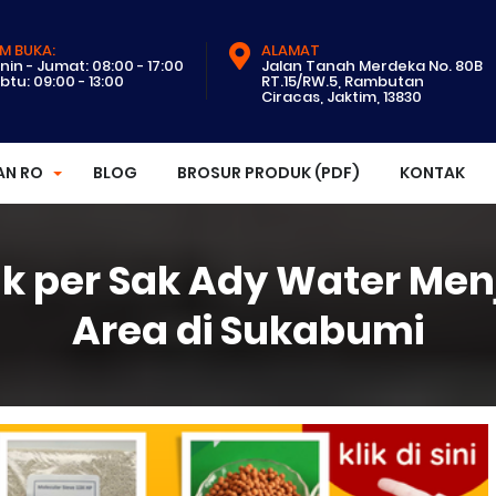
M BUKA:
ALAMAT
nin - Jumat: 08:00 - 17:00
Jalan Tanah Merdeka No. 80B
btu: 09:00 - 13:00
RT.15/RW.5, Rambutan
Ciracas, Jaktim, 13830
AN RO
BLOG
BROSUR PRODUK (PDF)
KONTAK
Zak per Sak Ady Water Me
Area di Sukabumi