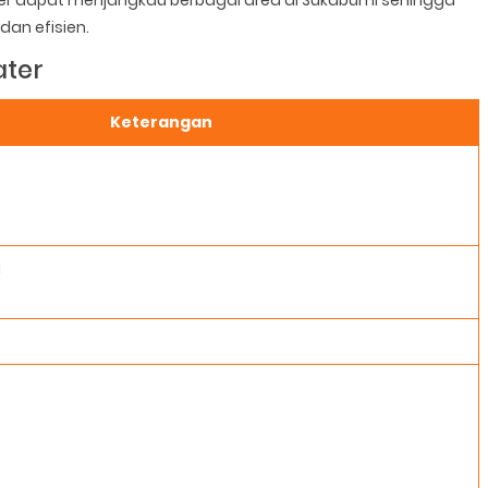
ter dapat menjangkau berbagai area di Sukabumi sehingga
dan efisien.
ater
Keterangan
a