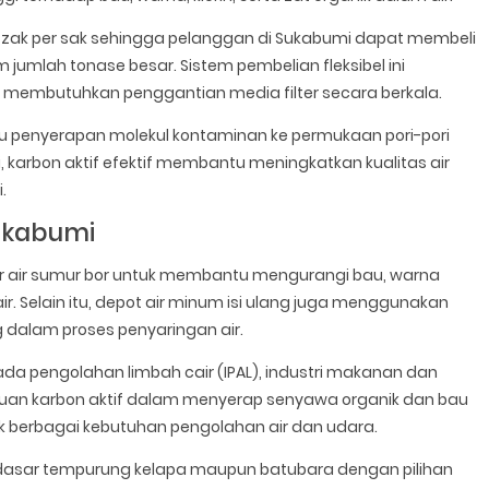
1 zak per sak sehingga pelanggan di Sukabumi dapat membeli
umlah tonase besar. Sistem pembelian fleksibel ini
membutuhkan penggantian media filter secara berkala.
aitu penyerapan molekul kontaminan ke permukaan pori-pori
 karbon aktif efektif membantu meningkatkan kualitas air
.
Sukabumi
ter air sumur bor untuk membantu mengurangi bau, warna
r. Selain itu, depot air minum isi ulang juga menggunakan
g dalam proses penyaringan air.
 pada pengolahan limbah cair (IPAL), industri makanan dan
mpuan karbon aktif dalam menyerap senyawa organik dan bau
k berbagai kebutuhan pengolahan air dan udara.
dasar tempurung kelapa maupun batubara dengan pilihan