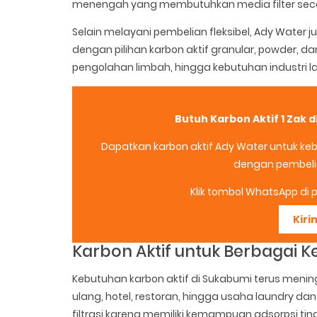
menengah yang membutuhkan media filter seca
Selain melayani pembelian fleksibel, Ady Water
dengan pilihan karbon aktif granular, powder, dan 
pengolahan limbah, hingga kebutuhan industri la
Butuh Karbon Aktif 1 Zak
Dapatkan karbon aktif Ady Water untuk kebut
dengan pembelian
Klik tombol WhatsApp di po
Kiri
Karbon Aktif untuk Berbagai K
Kebutuhan karbon aktif di Sukabumi terus mening
ulang, hotel, restoran, hingga usaha laundry d
filtrasi karena memiliki kemampuan adsorpsi tingg