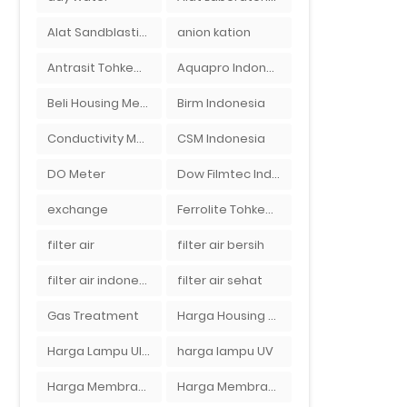
Alat Sandblasting Kaca
anion kation
Antrasit Tohkemy Jepang Indonesia
Aquapro Indonesia
Beli Housing Membran
Birm Indonesia
Conductivity Meter
CSM Indonesia
DO Meter
Dow Filmtec Indonesia
exchange
Ferrolite Tohkemy Jepang Indonesia
filter air
filter air bersih
filter air indonesia
filter air sehat
Gas Treatment
Harga Housing Membran RO 2000 GPD
Harga Lampu Ultraviolet Depot Air Isi Ulang
harga lampu UV
Harga Membran Air Galon
Harga Membran Kantor