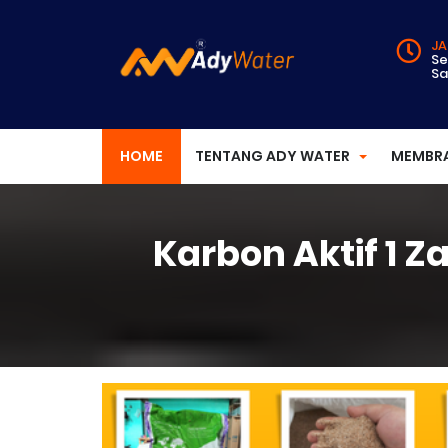
JA
Se
Sa
HOME
TENTANG ADY WATER
MEMBR
Karbon Aktif 1 