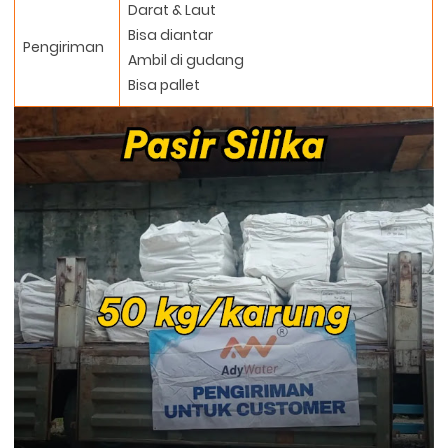
Darat & Laut
Bisa diantar
Pengiriman
Ambil di gudang
Bisa pallet