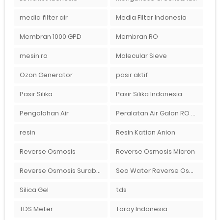
media filter air
Media Filter Indonesia
Membran 1000 GPD
Membran RO
mesin ro
Molecular Sieve
Ozon Generator
pasir aktif
Pasir Silika
Pasir Silika Indonesia
Pengolahan Air
Peralatan Air Galon RO Palembang
resin
Resin Kation Anion
Reverse Osmosis
Reverse Osmosis Micron
Reverse Osmosis Surabaya
Sea Water Reverse Osmosis
Silica Gel
tds
TDS Meter
Toray Indonesia