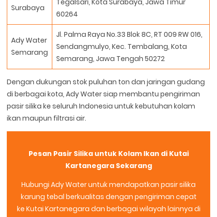
Tegalsari, Kota Surabaya, Jawa Timur
Surabaya
60264
Jl. Palma Raya No.33 Blok 8C, RT 009 RW 016,
Ady Water
Sendangmulyo, Kec. Tembalang, Kota
Semarang
Semarang, Jawa Tengah 50272
Dengan dukungan stok puluhan ton dan jaringan gudang
di berbagai kota, Ady Water siap membantu pengiriman
pasir silika ke seluruh Indonesia untuk kebutuhan kolam
ikan maupun filtrasi air.
Pesan Pasir Silika untuk Kolam Ikan di Kutai
Kartanegara Sekarang
Hubungi Ady Water untuk mendapatkan pasir silika
karung tebal berkualitas dengan pengiriman cepat
ke Kutai Kartanegara dan berbagai wilayah lainnya di