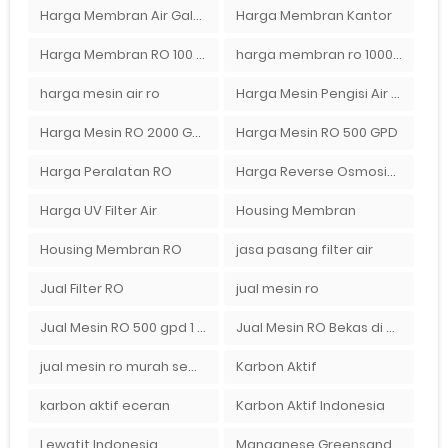
Harga Membran Air Galon
Harga Membran Kantor
Harga Membran RO 100 gpd
harga membran ro 1000 gpd
harga mesin air ro
Harga Mesin Pengisi Air Galon
Harga Mesin RO 2000 GPD
Harga Mesin RO 500 GPD
Harga Peralatan RO
Harga Reverse Osmosis di Semarang
Harga UV Filter Air
Housing Membran
Housing Membran RO
jasa pasang filter air
Jual Filter RO
jual mesin ro
Jual Mesin RO 500 gpd 1 Membran
Jual Mesin RO Bekas di Medan
jual mesin ro murah semarang
Karbon Aktif
karbon aktif eceran
Karbon Aktif Indonesia
Lewatit Indonesia
Manganese Greensand Plus