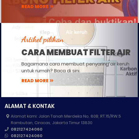
READ MORE
Artikel pilihan
CARA MEMBUAT FILTER AIR
Bagaimana cara membuat penyaring air keruh
untuk rumah? Baca di sini.
READ MORE
ALAMAT & KONTAK
Alamat kami: Jalan Tanah Merdeka No. 80B, RT.15/RW.5
Rambutan, Ciracas, Jakarta Timur 13830
082127424060
082127424060