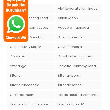
ady water
Alat Laboratorium Indonesia
Alat Sandblasting Kaca
anion kation
Antrasit Tohkemy Jepang Indonesia
Aquapro Indonesia
Beli Housing Membran
Birm Indonesia
Conductivity Meter
CSM Indonesia
DO Meter
Dow Filmtec Indonesia
exchange
Ferrolite Tohkemy Jepang Indonesia
filter air
filter air bersih
filter air indonesia
filter air sehat
Gas Treatment
Harga Housing Membran RO 2000 GPD
Harga Lampu Ultraviolet Depot Air Isi Ulang
harga lampu UV