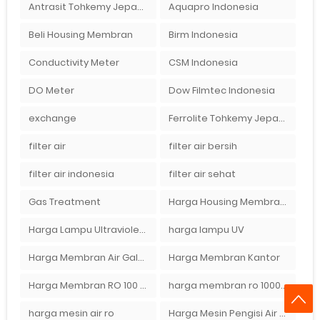
Antrasit Tohkemy Jepang Indonesia
Aquapro Indonesia
Beli Housing Membran
Birm Indonesia
Conductivity Meter
CSM Indonesia
DO Meter
Dow Filmtec Indonesia
exchange
Ferrolite Tohkemy Jepang Indonesia
filter air
filter air bersih
filter air indonesia
filter air sehat
Gas Treatment
Harga Housing Membran RO 2000 GPD
Harga Lampu Ultraviolet Depot Air Isi Ulang
harga lampu UV
Harga Membran Air Galon
Harga Membran Kantor
Harga Membran RO 100 gpd
harga membran ro 1000 gpd
harga mesin air ro
Harga Mesin Pengisi Air Galon