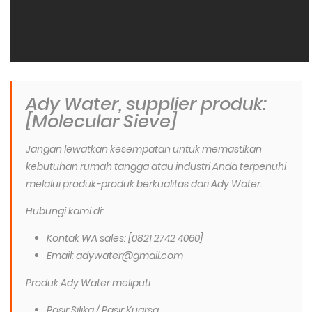
Ady Water, supplier produk:
[Molecular Sieve]
Jangan lewatkan kesempatan untuk memastikan
kebutuhan rumah tangga atau industri Anda terpenuhi
melalui produk-produk berkualitas dari Ady Water.
Hubungi kami di:
Kontak WA sales: [0821 2742 4060]
Email: adywater@gmail.com
Produk Ady Water meliputi
Pasir Silika / Pasir Kuarsa