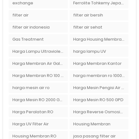
exchange
Ferrolite Tohkemy Jepang Indonesia
filter air
filter air bersih
filter air indonesia
filter air sehat
Gas Treatment
Harga Housing Membran RO 2000 GPD
Harga Lampu Ultraviolet Depot Air Isi Ulang
harga lampu UV
Harga Membran Air Galon
Harga Membran Kantor
Harga Membran RO 100 gpd
harga membran ro 1000 gpd
harga mesin air ro
Harga Mesin Pengisi Air Galon
Harga Mesin RO 2000 GPD
Harga Mesin RO 500 GPD
Harga Peralatan RO
Harga Reverse Osmosis di Semarang
Harga UV Filter Air
Housing Membran
Housing Membran RO
jasa pasang filter air