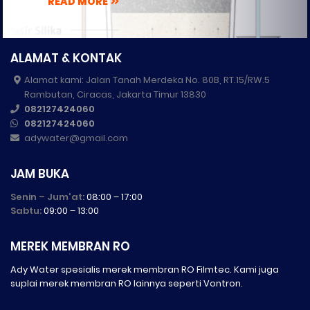
READ MORE
ALAMAT & KONTAK
Alamat kami: Jalan Tanah Merdeka No. 80B, RT.15/RW.5
Rambutan, Ciracas, Jakarta Timur 13830
082127424060
082127424060
adywater@gmail.com
JAM BUKA
Senin – Jum'at:
08:00 – 17:00
Sabtu:
09:00 – 13:00
MEREK MEMBRAN RO
Ady Water spesialis merek membran RO Filmtec. Kami juga
suplai merek membran RO lainnya seperti Vontron.