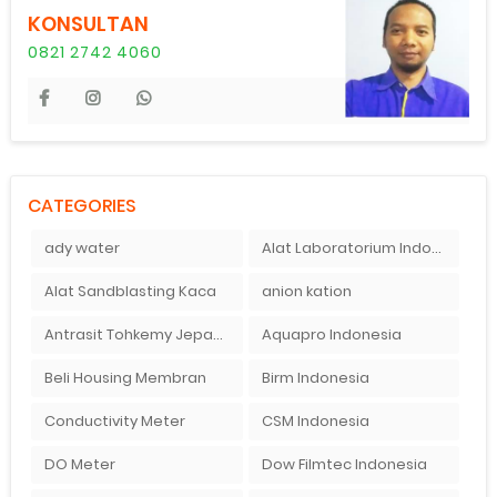
KONSULTAN
0821 2742 4060
CATEGORIES
ady water
Alat Laboratorium Indonesia
Alat Sandblasting Kaca
anion kation
Antrasit Tohkemy Jepang Indonesia
Aquapro Indonesia
Beli Housing Membran
Birm Indonesia
Conductivity Meter
CSM Indonesia
DO Meter
Dow Filmtec Indonesia