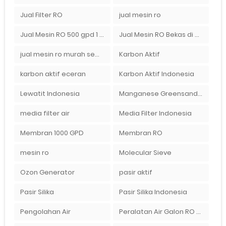
Jual Filter RO
jual mesin ro
Jual Mesin RO 500 gpd 1 Membran
Jual Mesin RO Bekas di Medan
jual mesin ro murah semarang
Karbon Aktif
karbon aktif eceran
Karbon Aktif Indonesia
Lewatit Indonesia
Manganese Greensand Plus
media filter air
Media Filter Indonesia
Membran 1000 GPD
Membran RO
mesin ro
Molecular Sieve
Ozon Generator
pasir aktif
Pasir Silika
Pasir Silika Indonesia
Pengolahan Air
Peralatan Air Galon RO Palembang