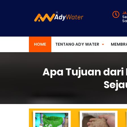
JA
Se
Sa
HOME
TENTANG ADY WATER
MEMBR
Apa Tujuan dar
Seja