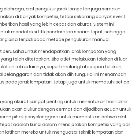
g olahraga, alat pengukur jarak lompatan juga semakin
akan di banyak kompetisi, tetapi sekarang banyak event
ikan hasil yang lebih cepat dan akurat. Sistem ini
ntuk mendeteksi titik pendaratan secara tepat, sehingga
ng bisa terjadi pada metode pengukuran manual.
let berusaha untuk mendapatkan jarak lompatan yang
ang telah ditetapkan. Jika atlet melakukan tolakan di luar
lahan teknis lainnya, seperti melangkahi papan tolakan,
 pelanggaran dan tidak akan dihitung. Hal ini menambah
kus pada jarak lompatan, tetapi juga untuk mematuhi setiap
 yang akurat sangat penting untuk menentukan hasil akhir
akukan akan diukur dengan cermat dan dijadikan acuan untuk
, peran pihak penyelenggara untuk memastikan bahwa alat
tepat adalah kunci dalam menciptakan kompetisi yang adil
kan latihan mereka untuk menguasai teknik lompatan dan