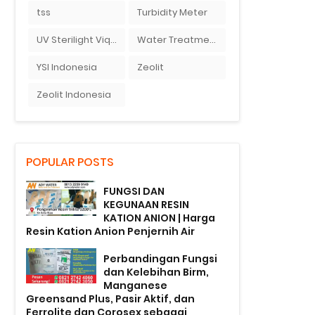
tss
Turbidity Meter
UV Sterilight Viqua
Water Treatment
YSI Indonesia
Zeolit
Zeolit Indonesia
POPULAR POSTS
FUNGSI DAN
KEGUNAAN RESIN
KATION ANION | Harga
Resin Kation Anion Penjernih Air
Perbandingan Fungsi
dan Kelebihan Birm,
Manganese
Greensand Plus, Pasir Aktif, dan
Ferrolite dan Corosex sebagai