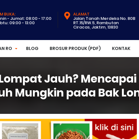
M BUKA:
ALAMAT
nin - Jumat: 08:00 - 17:00
Jalan Tanah Merdeka No. 80B
btu: 09:00 - 13:00
RT.15/RW.5, Rambutan
Ciracas, Jaktim, 13830
AN RO
BLOG
BROSUR PRODUK (PDF)
KONTAK
i Lompat Jauh? Mencapai
uh Mungkin pada Bak L