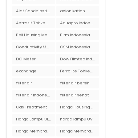
Alat Sandblasting Kaca
anion kation
Antrasit Tohkemy Jepang Indonesia
Aquapro Indonesia
Beli Housing Membran
Birm Indonesia
Conductivity Meter
CSM Indonesia
DO Meter
Dow Filmtec Indonesia
exchange
Ferrolite Tohkemy Jepang Indonesia
filter air
filter air bersih
filter air indonesia
filter air sehat
Gas Treatment
Harga Housing Membran RO 2000 GPD
Harga Lampu Ultraviolet Depot Air Isi Ulang
harga lampu UV
Harga Membran Air Galon
Harga Membran Kantor