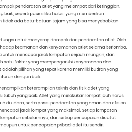
pak pendaratan atlet yang melompat dari ketinggian.
 baik, seperti pasir silika halus, yang memberikan
an tidak ada batu-batuan tajam yang bisa menyebabkan
rfungsi untuk menyerap dampak dari pendaratan atlet. Oleh
h terhadap keamanan dan kenyamanan atlet selama berlomba.
ha untuk mencapai jarak lompatan sejauh mungkin, dan
salah satu faktor yang mempengaruhi kenyamanan dan
s adalah pilihan yang tepat karena memiliki butiran yang
nturan dengan baik.
 menampilkan keterampilan teknis dan fisik atlet yang
si tubuh yang baik. Atlet yang melakukan lompat jauh harus
buh di udara, serta posisi pendaratan yang aman dan efisien.
mencapai jarak lompat yang maksimal. Setiap lompatan
k lompatan sebelumnya, dan setiap pencapaian dicatat
maupun untuk pencapaian pribadi atlet itu sendiri.