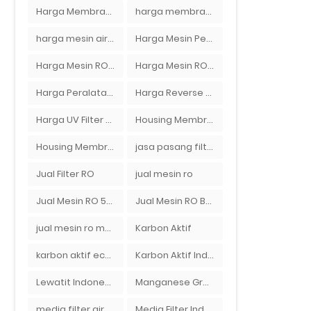
Harga Membran RO 100 gpd
harga membran ro 1000 gpd
harga mesin air ro
Harga Mesin Pengisi Air Galon
Harga Mesin RO 2000 GPD
Harga Mesin RO 500 GPD
Harga Peralatan RO
Harga Reverse Osmosis di Semarang
Harga UV Filter Air
Housing Membran
Housing Membran RO
jasa pasang filter air
Jual Filter RO
jual mesin ro
Jual Mesin RO 500 gpd 1 Membran
Jual Mesin RO Bekas di Medan
jual mesin ro murah semarang
Karbon Aktif
karbon aktif eceran
Karbon Aktif Indonesia
Lewatit Indonesia
Manganese Greensand Plus
media filter air
Media Filter Indonesia