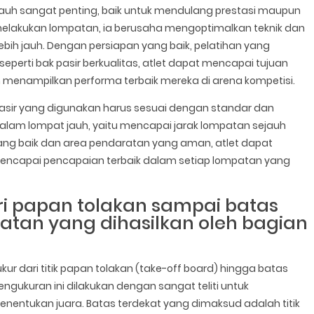
t jauh sangat penting, baik untuk mendulang prestasi maupun
t melakukan lompatan, ia berusaha mengoptimalkan teknik dan
bih jauh. Dengan persiapan yang baik, pelatihan yang
seperti bak pasir berkualitas, atlet dapat mencapai tujuan
enampilkan performa terbaik mereka di arena kompetisi.
 pasir yang digunakan harus sesuai dengan standar dan
alam lompat jauh, yaitu mencapai jarak lompatan sejauh
ang baik dan area pendaratan yang aman, atlet dapat
encapai pencapaian terbaik dalam setiap lompatan yang
ri papan tolakan sampai batas
ratan yang dihasilkan oleh bagian
kur dari titik papan tolakan (take-off board) hingga batas
engukuran ini dilakukan dengan sangat teliti untuk
nentukan juara. Batas terdekat yang dimaksud adalah titik