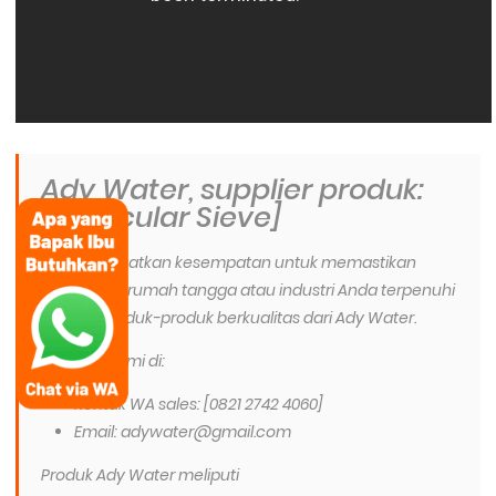
Ady Water, supplier produk:
[Molecular Sieve]
Jangan lewatkan kesempatan untuk memastikan
kebutuhan rumah tangga atau industri Anda terpenuhi
melalui produk-produk berkualitas dari Ady Water.
Hubungi kami di:
Kontak WA sales: [0821 2742 4060]
Email: adywater@gmail.com
Produk Ady Water meliputi