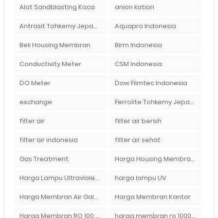
Alat Sandblasting Kaca
anion kation
Antrasit Tohkemy Jepang Indonesia
Aquapro Indonesia
Beli Housing Membran
Birm Indonesia
Conductivity Meter
CSM Indonesia
DO Meter
Dow Filmtec Indonesia
exchange
Ferrolite Tohkemy Jepang Indonesia
filter air
filter air bersih
filter air indonesia
filter air sehat
Gas Treatment
Harga Housing Membran RO 2000 GPD
Harga Lampu Ultraviolet Depot Air Isi Ulang
harga lampu UV
Harga Membran Air Galon
Harga Membran Kantor
Harga Membran RO 100 gpd
harga membran ro 1000 gpd