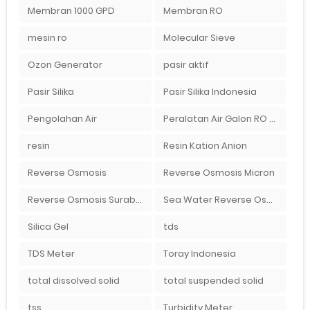
Membran 1000 GPD
Membran RO
mesin ro
Molecular Sieve
Ozon Generator
pasir aktif
Pasir Silika
Pasir Silika Indonesia
Pengolahan Air
Peralatan Air Galon RO Palembang
resin
Resin Kation Anion
Reverse Osmosis
Reverse Osmosis Micron
Reverse Osmosis Surabaya
Sea Water Reverse Osmosis
Silica Gel
tds
TDS Meter
Toray Indonesia
total dissolved solid
total suspended solid
tss
Turbidity Meter