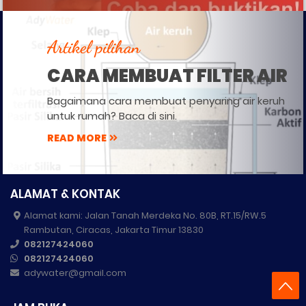
Artikel pilihan
CARA MEMBUAT FILTER AIR
Bagaimana cara membuat penyaring air keruh
untuk rumah? Baca di sini.
READ MORE
ALAMAT & KONTAK
Alamat kami: Jalan Tanah Merdeka No. 80B, RT.15/RW.5
Rambutan, Ciracas, Jakarta Timur 13830
082127424060
082127424060
adywater@gmail.com