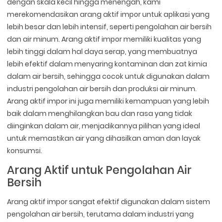
dengan skala kecil hingga menengah, kami
merekomendasikan arang aktif impor untuk aplikasi yang
lebih besar dan lebih intensif, seperti pengolahan air bersih
dan air minum. Arang aktif impor memiliki kualitas yang
lebih tinggi dalam hal daya serap, yang membuatnya
lebih efektif dalam menyaring kontaminan dan zat kimia
dalam air bersih, sehingga cocok untuk digunakan dalam
industri pengolahan air bersih dan produksi air minum.
Arang aktif impor ini juga memiliki kemampuan yang lebih
baik dalam menghilangkan bau dan rasa yang tidak
diinginkan dalam air, menjadikannya pilihan yang ideal
untuk memastikan air yang dihasilkan aman dan layak
konsumsi.
Arang Aktif untuk Pengolahan Air
Bersih
Arang aktif impor sangat efektif digunakan dalam sistem
pengolahan air bersih, terutama dalam industri yang