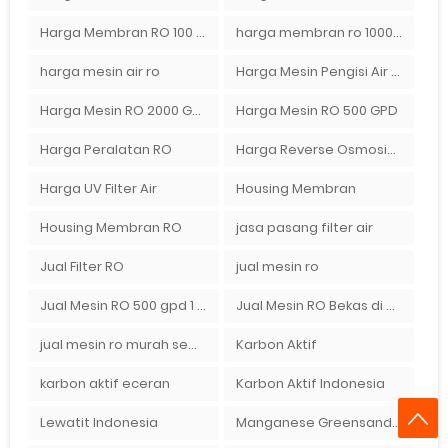
Harga Membran RO 100 gpd
harga membran ro 1000 gpd
harga mesin air ro
Harga Mesin Pengisi Air Galon
Harga Mesin RO 2000 GPD
Harga Mesin RO 500 GPD
Harga Peralatan RO
Harga Reverse Osmosis di Semarang
Harga UV Filter Air
Housing Membran
Housing Membran RO
jasa pasang filter air
Jual Filter RO
jual mesin ro
Jual Mesin RO 500 gpd 1 Membran
Jual Mesin RO Bekas di Medan
jual mesin ro murah semarang
Karbon Aktif
karbon aktif eceran
Karbon Aktif Indonesia
Lewatit Indonesia
Manganese Greensand Plus