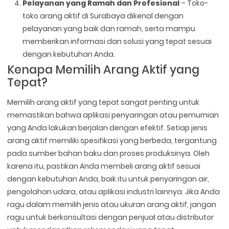
Pelayanan yang Ramah dan Profesional
– Toko-
toko arang aktif di Surabaya dikenal dengan
pelayanan yang baik dan ramah, serta mampu
memberikan informasi dan solusi yang tepat sesuai
dengan kebutuhan Anda.
Kenapa Memilih Arang Aktif yang
Tepat?
Memilih arang aktif yang tepat sangat penting untuk
memastikan bahwa aplikasi penyaringan atau pemurnian
yang Anda lakukan berjalan dengan efektif. Setiap jenis
arang aktif memiliki spesifikasi yang berbeda, tergantung
pada sumber bahan baku dan proses produksinya. Oleh
karena itu, pastikan Anda membeli arang aktif sesuai
dengan kebutuhan Anda, baik itu untuk penyaringan air,
pengolahan udara, atau aplikasi industri lainnya. Jika Anda
ragu dalam memilih jenis atau ukuran arang aktif, jangan
ragu untuk berkonsultasi dengan penjual atau distributor