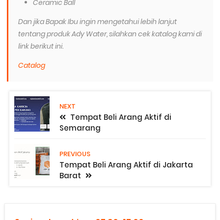
Ceramic Ball
Dan jika Bapak Ibu ingin mengetahui lebih lanjut
tentang produk Ady Water, silahkan cek katalog kami di
link berikut ini.
Catalog
NEXT
Tempat Beli Arang Aktif di
Semarang
PREVIOUS
Tempat Beli Arang Aktif di Jakarta
Barat