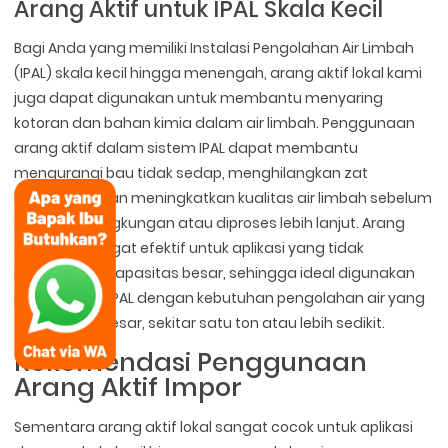
Arang Aktif untuk IPAL Skala Kecil
Bagi Anda yang memiliki Instalasi Pengolahan Air Limbah
(IPAL) skala kecil hingga menengah, arang aktif lokal kami
juga dapat digunakan untuk membantu menyaring
kotoran dan bahan kimia dalam air limbah. Penggunaan
arang aktif dalam sistem IPAL dapat membantu
mengurangi bau tidak sedap, menghilangkan zat
berbahaya, dan meningkatkan kualitas air limbah sebelum
dibuang ke lingkungan atau diproses lebih lanjut. Arang
aktif lokal sangat efektif untuk aplikasi yang tidak
memerlukan kapasitas besar, sehingga ideal digunakan
pada sistem IPAL dengan kebutuhan pengolahan air yang
tidak terlalu besar, sekitar satu ton atau lebih sedikit.
Rekomendasi Penggunaan
Arang Aktif Impor
Sementara arang aktif lokal sangat cocok untuk aplikasi