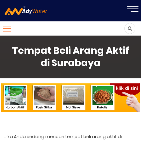
Tempat Beli Arang Aktif
di Surabaya
Jika Anda sedang mencari tempat beli arang aktif di