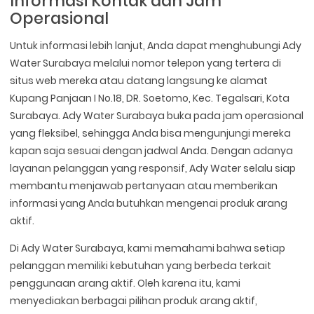
Informasi Kontak dan Jam
Operasional
Untuk informasi lebih lanjut, Anda dapat menghubungi Ady
Water Surabaya melalui nomor telepon yang tertera di
situs web mereka atau datang langsung ke alamat
Kupang Panjaan I No.18, DR. Soetomo, Kec. Tegalsari, Kota
Surabaya. Ady Water Surabaya buka pada jam operasional
yang fleksibel, sehingga Anda bisa mengunjungi mereka
kapan saja sesuai dengan jadwal Anda. Dengan adanya
layanan pelanggan yang responsif, Ady Water selalu siap
membantu menjawab pertanyaan atau memberikan
informasi yang Anda butuhkan mengenai produk arang
aktif.
Di Ady Water Surabaya, kami memahami bahwa setiap
pelanggan memiliki kebutuhan yang berbeda terkait
penggunaan arang aktif. Oleh karena itu, kami
menyediakan berbagai pilihan produk arang aktif,