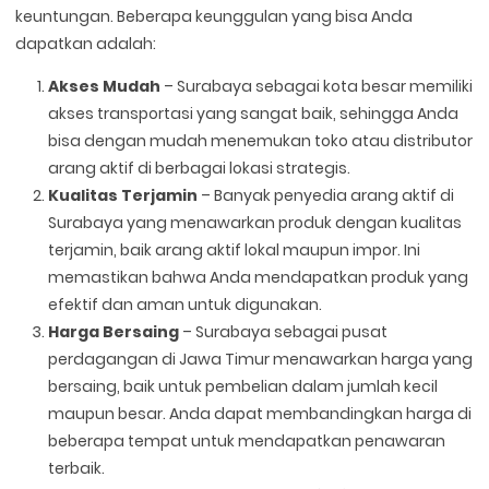
keuntungan. Beberapa keunggulan yang bisa Anda
dapatkan adalah:
Akses Mudah
– Surabaya sebagai kota besar memiliki
akses transportasi yang sangat baik, sehingga Anda
bisa dengan mudah menemukan toko atau distributor
arang aktif di berbagai lokasi strategis.
Kualitas Terjamin
– Banyak penyedia arang aktif di
Surabaya yang menawarkan produk dengan kualitas
terjamin, baik arang aktif lokal maupun impor. Ini
memastikan bahwa Anda mendapatkan produk yang
efektif dan aman untuk digunakan.
Harga Bersaing
– Surabaya sebagai pusat
perdagangan di Jawa Timur menawarkan harga yang
bersaing, baik untuk pembelian dalam jumlah kecil
maupun besar. Anda dapat membandingkan harga di
beberapa tempat untuk mendapatkan penawaran
terbaik.