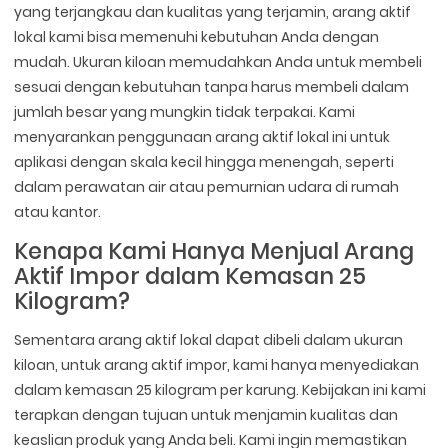
yang terjangkau dan kualitas yang terjamin, arang aktif
lokal kami bisa memenuhi kebutuhan Anda dengan
mudah. Ukuran kiloan memudahkan Anda untuk membeli
sesuai dengan kebutuhan tanpa harus membeli dalam
jumlah besar yang mungkin tidak terpakai. Kami
menyarankan penggunaan arang aktif lokal ini untuk
aplikasi dengan skala kecil hingga menengah, seperti
dalam perawatan air atau pemurnian udara di rumah
atau kantor.
Kenapa Kami Hanya Menjual Arang
Aktif Impor dalam Kemasan 25
Kilogram?
Sementara arang aktif lokal dapat dibeli dalam ukuran
kiloan, untuk arang aktif impor, kami hanya menyediakan
dalam kemasan 25 kilogram per karung. Kebijakan ini kami
terapkan dengan tujuan untuk menjamin kualitas dan
keaslian produk yang Anda beli. Kami ingin memastikan