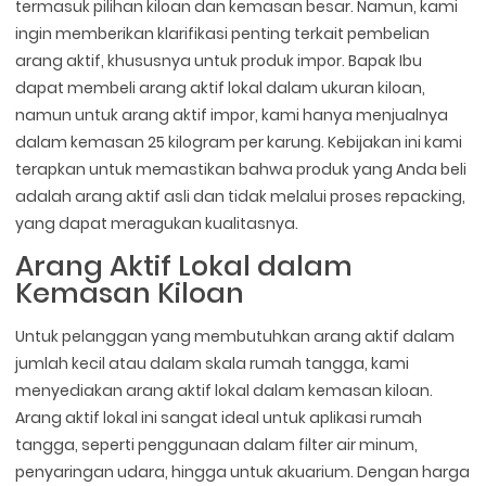
termasuk pilihan kiloan dan kemasan besar. Namun, kami
ingin memberikan klarifikasi penting terkait pembelian
arang aktif, khususnya untuk produk impor. Bapak Ibu
dapat membeli arang aktif lokal dalam ukuran kiloan,
namun untuk arang aktif impor, kami hanya menjualnya
dalam kemasan 25 kilogram per karung. Kebijakan ini kami
terapkan untuk memastikan bahwa produk yang Anda beli
adalah arang aktif asli dan tidak melalui proses repacking,
yang dapat meragukan kualitasnya.
Arang Aktif Lokal dalam
Kemasan Kiloan
Untuk pelanggan yang membutuhkan arang aktif dalam
jumlah kecil atau dalam skala rumah tangga, kami
menyediakan arang aktif lokal dalam kemasan kiloan.
Arang aktif lokal ini sangat ideal untuk aplikasi rumah
tangga, seperti penggunaan dalam filter air minum,
penyaringan udara, hingga untuk akuarium. Dengan harga