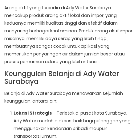
Arang aktif yang tersedia di Ady Water Surabaya
mencakup produk arang aktif lokal dan impor, yang
keduanya memiliki kualitas tinggi dan efektif dalam
menyaring berbagai kontaminan. Produk arang aktif impor,
misalnya, memiliki daya serap yang lebih tinggi,
membuatnya sangat cocok untuk aplikasi yang
memerlukan penyaringan air dalam jumlah besar atau
proses pemurnian udara yang lebih intensif.
Keunggulan Belanja di Ady Water
Surabaya
Belanja di Ady Water Surabaya menawarkan sejumlah
keunggulan, antara lain:
Lokasi Strategis
– Terletak di pusat kota Surabaya,
Ady Water mudah diakses, baik bagi pelanggan yang
menggunakan kendaraan pribadi maupun
transportasi umum.