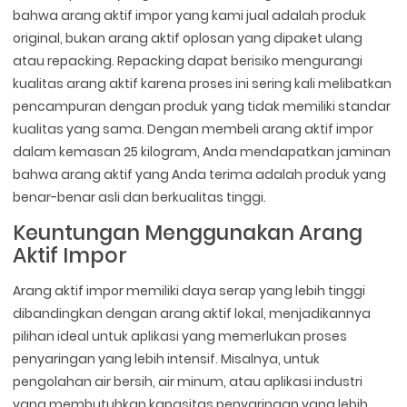
bahwa arang aktif impor yang kami jual adalah produk
original, bukan arang aktif oplosan yang dipaket ulang
atau repacking. Repacking dapat berisiko mengurangi
kualitas arang aktif karena proses ini sering kali melibatkan
pencampuran dengan produk yang tidak memiliki standar
kualitas yang sama. Dengan membeli arang aktif impor
dalam kemasan 25 kilogram, Anda mendapatkan jaminan
bahwa arang aktif yang Anda terima adalah produk yang
benar-benar asli dan berkualitas tinggi.
Keuntungan Menggunakan Arang
Aktif Impor
Arang aktif impor memiliki daya serap yang lebih tinggi
dibandingkan dengan arang aktif lokal, menjadikannya
pilihan ideal untuk aplikasi yang memerlukan proses
penyaringan yang lebih intensif. Misalnya, untuk
pengolahan air bersih, air minum, atau aplikasi industri
yang membutuhkan kapasitas penyaringan yang lebih