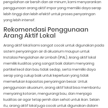
pengolahan air bersih dan air minum, kami menyarankan
penggunaan arang aktif impor yang memiliki daya serap
lebih tinggi dan lebih efektif untuk proses penyaringan
yang lebih intensif.
Rekomendasi Penggunaan
Arang Aktif Lokal
Arang aktif lokal kami sangat cocok untuk digunakan pada
sistem penyaringan air di akuarium maupun untuk
Instalasi Pengolahan Air Limbah (IPAL). Arang aktif lokal
memiliki kualitas yang sangat baik dalam menyaring
partikel kecil dan bau tidak sedap, serta memiliki daya
serap yang cukup baik untuk keperluan yang tidak
memerlukan kapasitas penyaringan besar. Untuk
penggunaan akuarium, arang aktif lokal bisa membantu
menyaring kotoran, mengurangi bau, dan menjaga
kualitas air agar tetap jernih dan sehat untuk ikan. Selain
itu, arang aktif lokal juga cocok untuk digunakan dalam