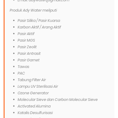
Produk Ady Water meliputi
Pasir Silika / Pasir Kuarsa
Karbon Aktif / Arang Aktif
Pasir Aktif
Pasir MGS
Pasir Zeolit
Pasir Antrasit
Pasir Garnet
Tawas
PAC
Tabung Filter Air
Lampu UV Sterilisasi Air
Ozone Generator
Molecular Sieve dan Carbon Molecular Sieve
Activated Alumina
Katalis Desulfurisasi