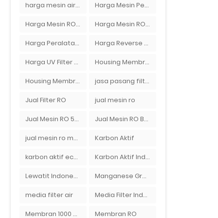
harga mesin air ro
Harga Mesin Pengisi Air Galon
Harga Mesin RO 2000 GPD
Harga Mesin RO 500 GPD
Harga Peralatan RO
Harga Reverse Osmosis di Semarang
Harga UV Filter Air
Housing Membran
Housing Membran RO
jasa pasang filter air
Jual Filter RO
jual mesin ro
Jual Mesin RO 500 gpd 1 Membran
Jual Mesin RO Bekas di Medan
jual mesin ro murah semarang
Karbon Aktif
karbon aktif eceran
Karbon Aktif Indonesia
Lewatit Indonesia
Manganese Greensand Plus
media filter air
Media Filter Indonesia
Membran 1000 GPD
Membran RO