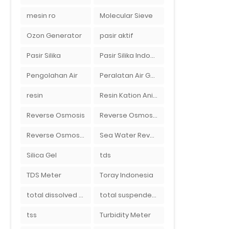
mesin ro
Molecular Sieve
Ozon Generator
pasir aktif
Pasir Silika
Pasir Silika Indonesia
Pengolahan Air
Peralatan Air Galon RO Palembang
resin
Resin Kation Anion
Reverse Osmosis
Reverse Osmosis Micron
Reverse Osmosis Surabaya
Sea Water Reverse Osmosis
Silica Gel
tds
TDS Meter
Toray Indonesia
total dissolved solid
total suspended solid
tss
Turbidity Meter