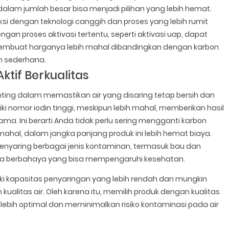
i dalam jumlah besar bisa menjadi pilihan yang lebih hemat.
uksi dengan teknologi canggih dan proses yang lebih rumit
engan proses aktivasi tertentu, seperti aktivasi uap, dapat
 membuat harganya lebih mahal dibandingkan dengan karbon
ih sederhana.
tif Berkualitas
enting dalam memastikan air yang disaring tetap bersih dan
i nomor iodin tinggi, meskipun lebih mahal, memberikan hasil
ama. Ini berarti Anda tidak perlu sering mengganti karbon
 mahal, dalam jangka panjang produk ini lebih hemat biaya.
t menyaring berbagai jenis kontaminan, termasuk bau dan
imia berbahaya yang bisa mempengaruhi kesehatan.
ki kapasitas penyaringan yang lebih rendah dan mungkin
kualitas air. Oleh karena itu, memilih produk dengan kualitas
lebih optimal dan meminimalkan risiko kontaminasi pada air