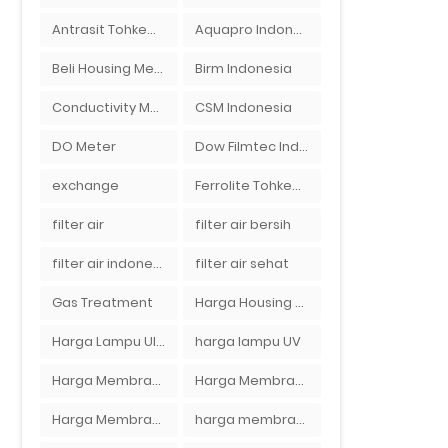
Antrasit Tohkemy Jepang Indonesia
Aquapro Indonesia
Beli Housing Membran
Birm Indonesia
Conductivity Meter
CSM Indonesia
DO Meter
Dow Filmtec Indonesia
exchange
Ferrolite Tohkemy Jepang Indonesia
filter air
filter air bersih
filter air indonesia
filter air sehat
Gas Treatment
Harga Housing Membran RO 2000 GPD
Harga Lampu Ultraviolet Depot Air Isi Ulang
harga lampu UV
Harga Membran Air Galon
Harga Membran Kantor
Harga Membran RO 100 gpd
harga membran ro 1000 gpd