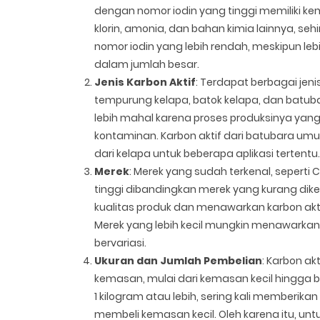
dengan nomor iodin yang tinggi memiliki k
klorin, amonia, dan bahan kimia lainnya, se
nomor iodin yang lebih rendah, meskipun le
dalam jumlah besar.
Jenis Karbon Aktif
: Terdapat berbagai jenis
tempurung kelapa, batok kelapa, dan batuba
lebih mahal karena proses produksinya yang
kontaminan. Karbon aktif dari batubara umum
dari kelapa untuk beberapa aplikasi tertentu.
Merek
: Merek yang sudah terkenal, seperti 
tinggi dibandingkan merek yang kurang diken
kualitas produk dan menawarkan karbon akti
Merek yang lebih kecil mungkin menawarkan 
bervariasi.
Ukuran dan Jumlah Pembelian
: Karbon ak
kemasan, mulai dari kemasan kecil hingga 
1 kilogram atau lebih, sering kali memberik
membeli kemasan kecil. Oleh karena itu, u