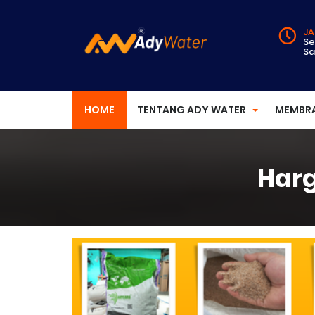
JA
Se
Sa
HOME
TENTANG ADY WATER
MEMBR
Harg