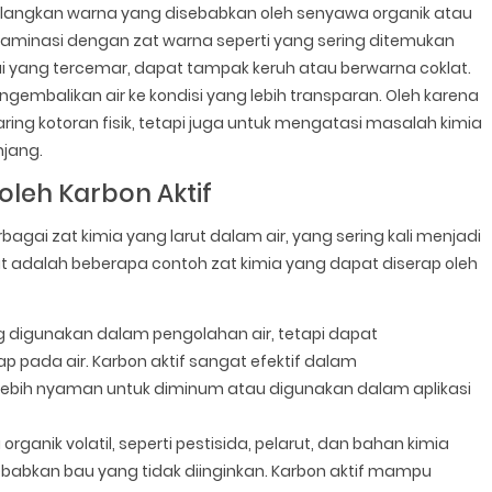
nghilangkan warna yang disebabkan oleh senyawa organik atau
ontaminasi dengan zat warna seperti yang sering ditemukan
gai yang tercemar, dapat tampak keruh atau berwarna coklat.
gembalikan air ke kondisi yang lebih transparan. Oleh karena
aring kotoran fisik, tetapi juga untuk mengatasi masalah kimia
njang.
oleh Karbon Aktif
agai zat kimia yang larut dalam air, yang sering kali menjadi
t adalah beberapa contoh zat kimia yang dapat diserap oleh
ng digunakan dalam pengolahan air, tetapi dapat
 pada air. Karbon aktif sangat efektif dalam
 lebih nyaman untuk diminum atau digunakan dalam aplikasi
organik volatil, seperti pestisida, pelarut, dan bahan kimia
yebabkan bau yang tidak diinginkan. Karbon aktif mampu