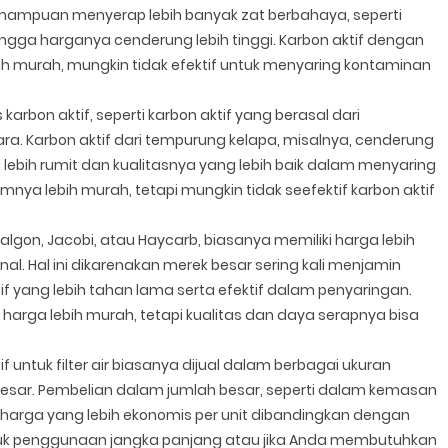
emampuan menyerap lebih banyak zat berbahaya, seperti
hingga harganya cenderung lebih tinggi. Karbon aktif dengan
bih murah, mungkin tidak efektif untuk menyaring kontaminan
 karbon aktif, seperti karbon aktif yang berasal dari
ra. Karbon aktif dari tempurung kelapa, misalnya, cenderung
 lebih rumit dan kualitasnya yang lebih baik dalam menyaring
nya lebih murah, tetapi mungkin tidak seefektif karbon aktif
Calgon, Jacobi, atau Haycarb, biasanya memiliki harga lebih
al. Hal ini dikarenakan merek besar sering kali menjamin
f yang lebih tahan lama serta efektif dalam penyaringan.
harga lebih murah, tetapi kualitas dan daya serapnya bisa
tif untuk filter air biasanya dijual dalam berbagai ukuran
besar. Pembelian dalam jumlah besar, seperti dalam kemasan
an harga yang lebih ekonomis per unit dibandingkan dengan
ntuk penggunaan jangka panjang atau jika Anda membutuhkan