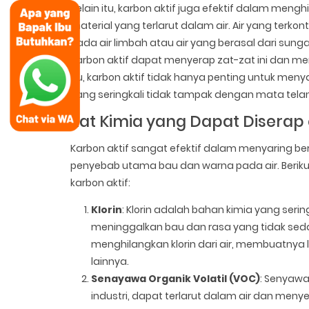
Selain itu, karbon aktif juga efektif dalam me
material yang terlarut dalam air. Air yang terk
pada air limbah atau air yang berasal dari sun
Karbon aktif dapat menyerap zat-zat ini dan men
itu, karbon aktif tidak hanya penting untuk meny
yang seringkali tidak tampak dengan mata tela
Zat Kimia yang Dapat Diserap 
Karbon aktif sangat efektif dalam menyaring berb
penyebab utama bau dan warna pada air. Beriku
karbon aktif:
Klorin
: Klorin adalah bahan kimia yang seri
meninggalkan bau dan rasa yang tidak sedap
menghilangkan klorin dari air, membuatnya
lainnya.
Senayawa Organik Volatil (VOC)
: Senyawa 
industri, dapat terlarut dalam air dan men