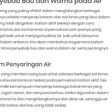
nyebab Bau dan Warna pada Air
ring yang paling efektif dalam menghilangkan berbagai
nya adalah menyerap kotoran dan zat kimia yang larut dalam
 tidak diinginkan. Karbon aktif bekerja dengan cara
at kimia dan kontaminan di permukaan pori-porinya yang
gat baik untuk menjaga kualitas air, baik untuk konsumsi
 Dalam artikel ini, kita akan membahas bagaimana karbon
t kimia penyebab bau dan warna dalam air, serta pentingnya
am Penyaringan Air
s, yang memberi ruang luas untuk adsorpsi berbagai zat kimia.
mia atau kontaminan terikat pada permukaan karbon aktif, lalu
 memiliki kemampuan menyerap berbagai bahan kimia yang
ik, logam berat, dan senyawa berbau. Ketika digunakan dalam
otoran ini dan menghilangkannya dari aliran air, sehingga air
ih, dan bebas dari bau yang tidak sedap.