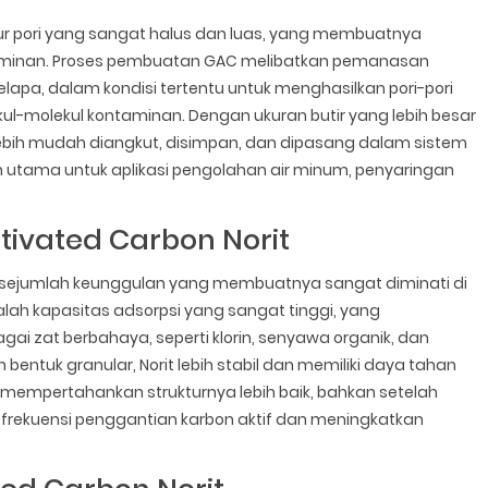
tur pori yang sangat halus dan luas, yang membuatnya
aminan. Proses pembuatan GAC melibatkan pemanasan
lapa, dalam kondisi tertentu untuk menghasilkan pori-pori
l-molekul kontaminan. Dengan ukuran butir yang lebih besar
ebih mudah diangkut, disimpan, dan dipasang dalam sistem
lihan utama untuk aplikasi pengolahan air minum, penyaringan
tivated Carbon Norit
iki sejumlah keunggulan yang membuatnya sangat diminati di
alah kapasitas adsorpsi yang sangat tinggi, yang
i zat berbahaya, seperti klorin, senyawa organik, dan
 bentuk granular, Norit lebih stabil dan memiliki daya tahan
at mempertahankan strukturnya lebih baik, bahkan setelah
gi frekuensi penggantian karbon aktif dan meningkatkan