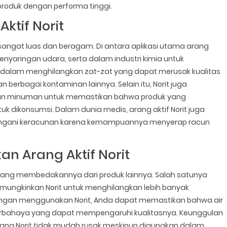
roduk dengan performa tinggi.
ktif Norit
ng sangat luas dan beragam. Di antara aplikasi utama arang
penyaringan udara, serta dalam industri kimia untuk
if dalam menghilangkan zat-zat yang dapat merusak kualitas
an berbagai kontaminan lainnya. Selain itu, Norit juga
dan minuman untuk memastikan bahwa produk yang
k dikonsumsi. Dalam dunia medis, arang aktif Norit juga
nangani keracunan karena kemampuannya menyerap racun
n Arang Aktif Norit
n yang membedakannya dari produk lainnya. Salah satunya
emungkinkan Norit untuk menghilangkan lebih banyak
engan menggunakan Norit, Anda dapat memastikan bahwa air
berbahaya yang dapat mempengaruhi kualitasnya. Keunggulan
 mana Norit tidak mudah rusak meskipun digunakan dalam