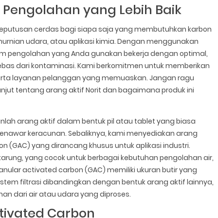
 Pengolahan yang Lebih Baik
h keputusan cerdas bagi siapa saja yang membutuhkan karbon
pemurnian udara, atau aplikasi kimia. Dengan menggunakan
em pengolahan yang Anda gunakan bekerja dengan optimal,
bebas dari kontaminasi. Kami berkomitmen untuk memberikan
 serta layanan pelanggan yang memuaskan. Jangan ragu
njut tentang arang aktif Norit dan bagaimana produk ini
anlah arang aktif dalam bentuk pil atau tablet yang biasa
 penawar keracunan. Sebaliknya, kami menyediakan arang
on (GAC) yang dirancang khusus untuk aplikasi industri.
 karung, yang cocok untuk berbagai kebutuhan pengolahan air,
ranular activated carbon (GAC) memiliki ukuran butir yang
tem filtrasi dibandingkan dengan bentuk arang aktif lainnya,
an dari air atau udara yang diproses.
Activated Carbon