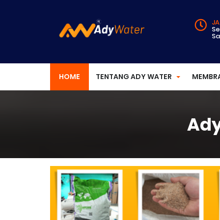
JA
Se
Sa
HOME
TENTANG ADY WATER
MEMBR
Ady