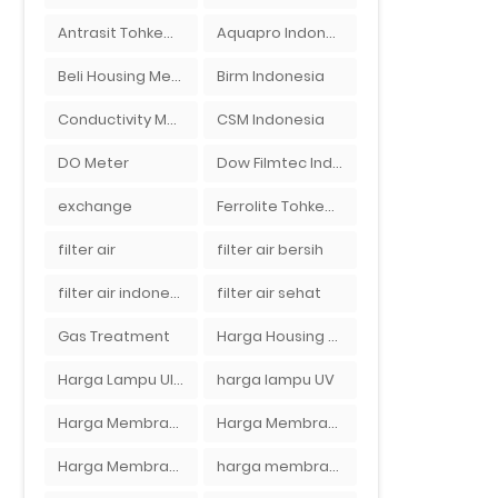
Antrasit Tohkemy Jepang Indonesia
Aquapro Indonesia
Beli Housing Membran
Birm Indonesia
Conductivity Meter
CSM Indonesia
DO Meter
Dow Filmtec Indonesia
exchange
Ferrolite Tohkemy Jepang Indonesia
filter air
filter air bersih
filter air indonesia
filter air sehat
Gas Treatment
Harga Housing Membran RO 2000 GPD
Harga Lampu Ultraviolet Depot Air Isi Ulang
harga lampu UV
Harga Membran Air Galon
Harga Membran Kantor
Harga Membran RO 100 gpd
harga membran ro 1000 gpd