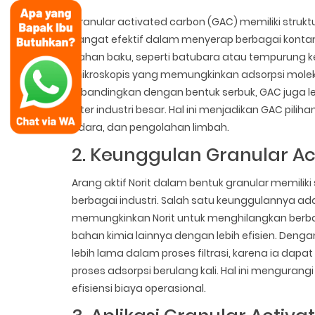
Granular activated carbon (GAC) memiliki struk
sangat efektif dalam menyerap berbagai kont
bahan baku, seperti batubara atau tempurung ke
mikroskopis yang memungkinkan adsorpsi moleku
dibandingkan dengan bentuk serbuk, GAC juga l
filter industri besar. Hal ini menjadikan GAC pi
udara, dan pengolahan limbah.
2. Keunggulan Granular Ac
Arang aktif Norit dalam bentuk granular memil
berbagai industri. Salah satu keunggulannya ad
memungkinkan Norit untuk menghilangkan berbaga
bahan kimia lainnya dengan lebih efisien. Dengan
lebih lama dalam proses filtrasi, karena ia dap
proses adsorpsi berulang kali. Hal ini menguran
efisiensi biaya operasional.