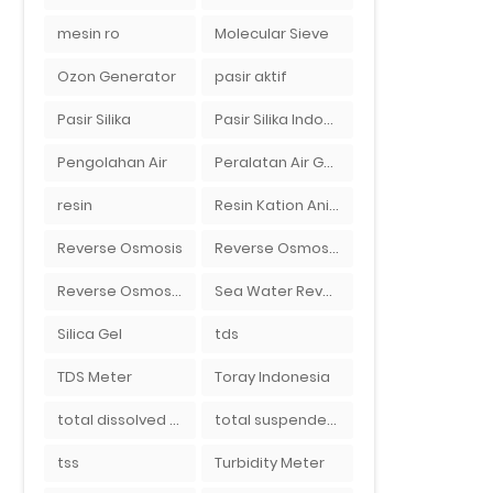
mesin ro
Molecular Sieve
Ozon Generator
pasir aktif
Pasir Silika
Pasir Silika Indonesia
Pengolahan Air
Peralatan Air Galon RO Palembang
resin
Resin Kation Anion
Reverse Osmosis
Reverse Osmosis Micron
Reverse Osmosis Surabaya
Sea Water Reverse Osmosis
Silica Gel
tds
TDS Meter
Toray Indonesia
total dissolved solid
total suspended solid
tss
Turbidity Meter