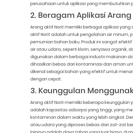
perusahaan untuk aplikasi yang membutuhkan p
2. Beragam Aplikasi Arang A
Arang aktif Norit memiliki berbagai aplikasi ya
aktif Norit adalah untuk pengolahan air minum, 
pemurnian bahan baku. Produk ini sangat efekt
air atau udara, seperti klorin, senyawa organik, d
digunakan dalam berbagai industri makanan 
dihasilkan bebas dari kontaminasi dan aman untu
dikenal sebagai bahan yang efektif untuk me
dengan cepat.
3. Keunggulan Menggunaka
Arang aktif Norit memiliki beberapa keunggula
adalah kapasitas adsorpsi yang tinggi, yang m
kontaminan dalam waktu yang lebih singkat. D
atau udara yang diproses bebas dari zat-zat 
lainnya adalah daya tahan yang luar biasa, di