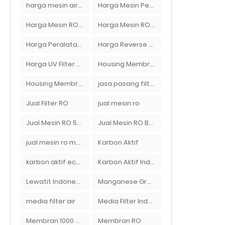
harga mesin air ro
Harga Mesin Pengisi Air Galon
Harga Mesin RO 2000 GPD
Harga Mesin RO 500 GPD
Harga Peralatan RO
Harga Reverse Osmosis di Semarang
Harga UV Filter Air
Housing Membran
Housing Membran RO
jasa pasang filter air
Jual Filter RO
jual mesin ro
Jual Mesin RO 500 gpd 1 Membran
Jual Mesin RO Bekas di Medan
jual mesin ro murah semarang
Karbon Aktif
karbon aktif eceran
Karbon Aktif Indonesia
Lewatit Indonesia
Manganese Greensand Plus
media filter air
Media Filter Indonesia
Membran 1000 GPD
Membran RO