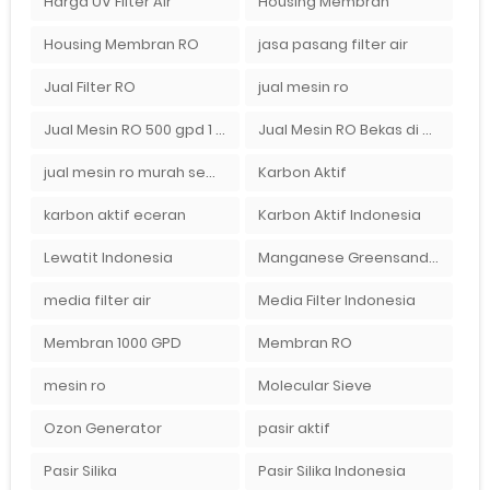
Harga UV Filter Air
Housing Membran
Housing Membran RO
jasa pasang filter air
Jual Filter RO
jual mesin ro
Jual Mesin RO 500 gpd 1 Membran
Jual Mesin RO Bekas di Medan
jual mesin ro murah semarang
Karbon Aktif
karbon aktif eceran
Karbon Aktif Indonesia
Lewatit Indonesia
Manganese Greensand Plus
media filter air
Media Filter Indonesia
Membran 1000 GPD
Membran RO
mesin ro
Molecular Sieve
Ozon Generator
pasir aktif
Pasir Silika
Pasir Silika Indonesia