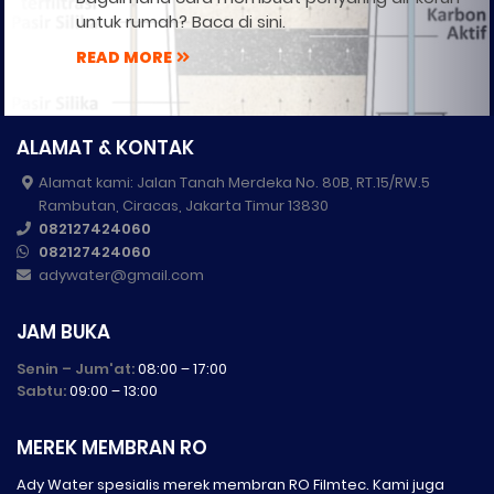
untuk rumah? Baca di sini.
READ MORE
ALAMAT & KONTAK
Alamat kami: Jalan Tanah Merdeka No. 80B, RT.15/RW.5
Rambutan, Ciracas, Jakarta Timur 13830
082127424060
082127424060
adywater@gmail.com
JAM BUKA
Senin – Jum'at:
08:00 – 17:00
Sabtu:
09:00 – 13:00
MEREK MEMBRAN RO
Ady Water spesialis merek membran RO Filmtec. Kami juga