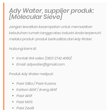
Ady Water, supplier produk:
[Molecular Sieve]
Jangan lewatkan kesempatan untuk memastikan
kebutuhan rumah tangga atau industri Anda terpenuhi
melalui produk-produk berkualitas dari Ady Water.
Hubungi kami di:
Kontak WA sales: [0821 2742 4060]
Email: adywater@gmail.com
Produk Ady Water meliputi
Pasir Silika / Pasir Kuarsa
Karbon Aktif / Arang Aktif
Pasir Aktif
Pasir MGS
Pasir Zeolit