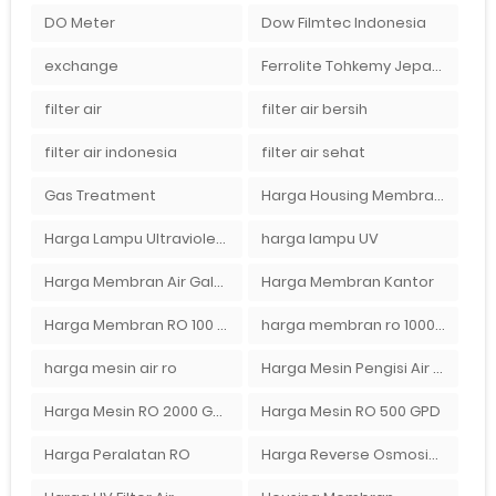
DO Meter
Dow Filmtec Indonesia
exchange
Ferrolite Tohkemy Jepang Indonesia
filter air
filter air bersih
filter air indonesia
filter air sehat
Gas Treatment
Harga Housing Membran RO 2000 GPD
Harga Lampu Ultraviolet Depot Air Isi Ulang
harga lampu UV
Harga Membran Air Galon
Harga Membran Kantor
Harga Membran RO 100 gpd
harga membran ro 1000 gpd
harga mesin air ro
Harga Mesin Pengisi Air Galon
Harga Mesin RO 2000 GPD
Harga Mesin RO 500 GPD
Harga Peralatan RO
Harga Reverse Osmosis di Semarang