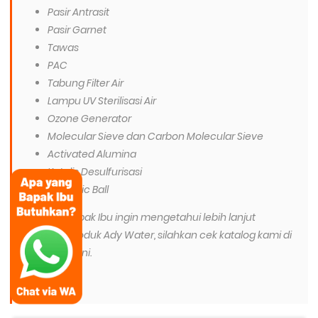
Pasir Antrasit
Pasir Garnet
Tawas
PAC
Tabung Filter Air
Lampu UV Sterilisasi Air
Ozone Generator
Molecular Sieve dan Carbon Molecular Sieve
Activated Alumina
Katalis Desulfurisasi
Ceramic Ball
Dan jika Bapak Ibu ingin mengetahui lebih lanjut
tentang produk Ady Water, silahkan cek katalog kami di
link berikut ini.
Catalog