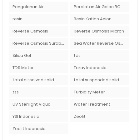
Pengolahan Air
Peralatan Air Galon RO Palembang
resin
Resin Kation Anion
Reverse Osmosis
Reverse Osmosis Micron
Reverse Osmosis Surabaya
Sea Water Reverse Osmosis
Silica Gel
tds
TDS Meter
Toray Indonesia
total dissolved solid
total suspended solid
tss
Turbidity Meter
UV Sterilight Viqua
Water Treatment
YSI Indonesia
Zeolit
Zeolit Indonesia