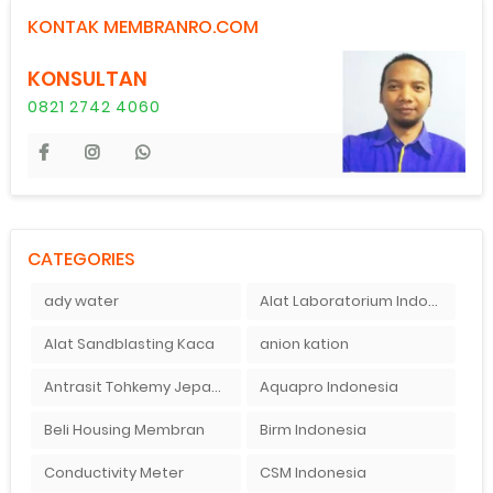
KONTAK MEMBRANRO.COM
KONSULTAN
0821 2742 4060
CATEGORIES
ady water
Alat Laboratorium Indonesia
Alat Sandblasting Kaca
anion kation
Antrasit Tohkemy Jepang Indonesia
Aquapro Indonesia
Beli Housing Membran
Birm Indonesia
Conductivity Meter
CSM Indonesia