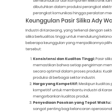
semikonduktor dan komponen elektronik lainny
dibutuhkan dalam produksi perangkat elektr
perangkat komunikasi hingga peralatan med
Keunggulan Pasir Silika Ady Wa
Industri di Karawang, yang terkenal dengan sek
silika berkualitas tinggi untuk mendukung kelanc
beberapa keunggulan yang menjadikannya piliha
tersebut:
Konsistensi dan Kualitas Tinggi:
Pasir sil
memastikan bahwa setiap pengiriman memil
secara optimal dalam proses produksi. Kual
produksi di berbagai sektor industri.
Harga yang Kompetitif:
Meskipun kualitas 
kompetitif untuk membantu industri di Kara
mengorbankan kualitas produk.
Penyediaan Pasokan yang Tepat Waktu:
sangat penting bagi kelancaran operasional 