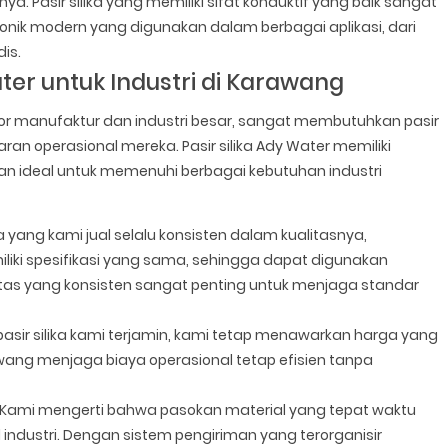
a. Pasir silika yang memiliki sifat konduktif yang baik sangat
onik modern yang digunakan dalam berbagai aplikasi, dari
is.
ter untuk Industri di Karawang
tor manufaktur dan industri besar, sangat membutuhkan pasir
aran operasional mereka. Pasir silika Ady Water memiliki
n ideal untuk memenuhi berbagai kebutuhan industri
ika yang kami jual selalu konsisten dalam kualitasnya,
iki spesifikasi yang sama, sehingga dapat digunakan
itas yang konsisten sangat penting untuk menjaga standar
pasir silika kami terjamin, kami tetap menawarkan harga yang
wang menjaga biaya operasional tetap efisien tanpa
Kami mengerti bahwa pasokan material yang tepat waktu
industri. Dengan sistem pengiriman yang terorganisir