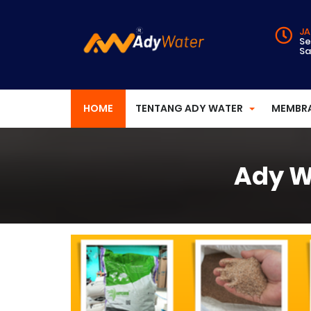
JA
Se
Sa
HOME
TENTANG ADY WATER
MEMBR
Ady W