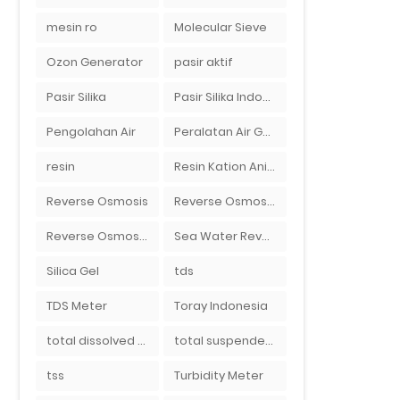
mesin ro
Molecular Sieve
Ozon Generator
pasir aktif
Pasir Silika
Pasir Silika Indonesia
Pengolahan Air
Peralatan Air Galon RO Palembang
resin
Resin Kation Anion
Reverse Osmosis
Reverse Osmosis Micron
Reverse Osmosis Surabaya
Sea Water Reverse Osmosis
Silica Gel
tds
TDS Meter
Toray Indonesia
total dissolved solid
total suspended solid
tss
Turbidity Meter