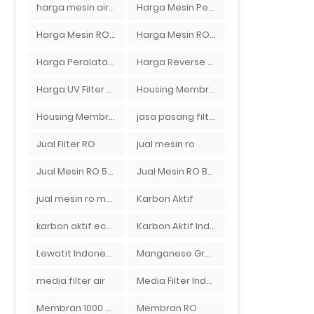
harga mesin air ro
Harga Mesin Pengisi Air Galon
Harga Mesin RO 2000 GPD
Harga Mesin RO 500 GPD
Harga Peralatan RO
Harga Reverse Osmosis di Semarang
Harga UV Filter Air
Housing Membran
Housing Membran RO
jasa pasang filter air
Jual Filter RO
jual mesin ro
Jual Mesin RO 500 gpd 1 Membran
Jual Mesin RO Bekas di Medan
jual mesin ro murah semarang
Karbon Aktif
karbon aktif eceran
Karbon Aktif Indonesia
Lewatit Indonesia
Manganese Greensand Plus
media filter air
Media Filter Indonesia
Membran 1000 GPD
Membran RO