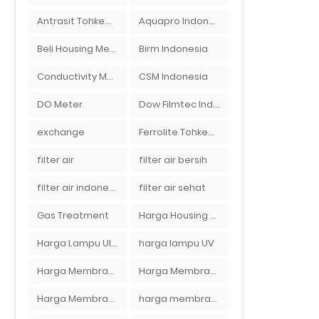
Antrasit Tohkemy Jepang Indonesia
Aquapro Indonesia
Beli Housing Membran
Birm Indonesia
Conductivity Meter
CSM Indonesia
DO Meter
Dow Filmtec Indonesia
exchange
Ferrolite Tohkemy Jepang Indonesia
filter air
filter air bersih
filter air indonesia
filter air sehat
Gas Treatment
Harga Housing Membran RO 2000 GPD
Harga Lampu Ultraviolet Depot Air Isi Ulang
harga lampu UV
Harga Membran Air Galon
Harga Membran Kantor
Harga Membran RO 100 gpd
harga membran ro 1000 gpd