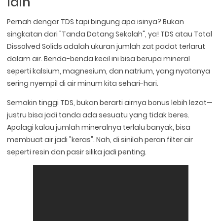
lain
Pernah dengar TDS tapi bingung apa isinya? Bukan
singkatan dari "Tanda Datang Sekolah", ya! TDS atau Total
Dissolved Solids adalah ukuran jumlah zat padat terlarut
dalam air. Benda-benda kecil ini bisa berupa mineral
seperti kalsium, magnesium, dan natrium, yang nyatanya
sering nyempil di air minum kita sehari-hari.
Semakin tinggi TDS, bukan berarti airnya bonus lebih lezat—
justru bisa jadi tanda ada sesuatu yang tidak beres.
Apalagi kalau jumlah mineralnya terlalu banyak, bisa
membuat air jadi "keras". Nah, di sinilah peran filter air
seperti resin dan pasir silika jadi penting.