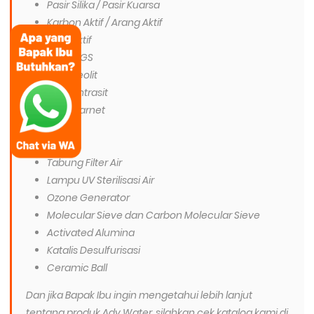
Pasir Silika / Pasir Kuarsa
Karbon Aktif / Arang Aktif
Pasir Aktif
Pasir MGS
Pasir Zeolit
Pasir Antrasit
Pasir Garnet
Tawas
PAC
Tabung Filter Air
Lampu UV Sterilisasi Air
Ozone Generator
Molecular Sieve dan Carbon Molecular Sieve
Activated Alumina
Katalis Desulfurisasi
Ceramic Ball
Dan jika Bapak Ibu ingin mengetahui lebih lanjut
tentang produk Ady Water, silahkan cek katalog kami di