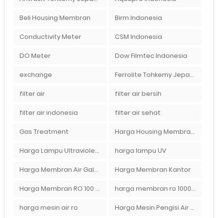
Beli Housing Membran
Birm Indonesia
Conductivity Meter
CSM Indonesia
DO Meter
Dow Filmtec Indonesia
exchange
Ferrolite Tohkemy Jepang Indonesia
filter air
filter air bersih
filter air indonesia
filter air sehat
Gas Treatment
Harga Housing Membran RO 2000 GPD
Harga Lampu Ultraviolet Depot Air Isi Ulang
harga lampu UV
Harga Membran Air Galon
Harga Membran Kantor
Harga Membran RO 100 gpd
harga membran ro 1000 gpd
harga mesin air ro
Harga Mesin Pengisi Air Galon