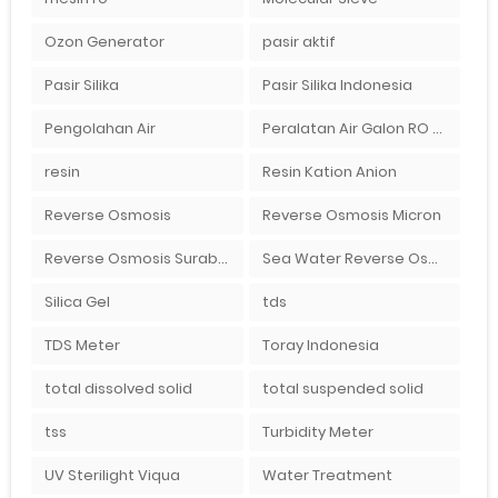
Ozon Generator
pasir aktif
Pasir Silika
Pasir Silika Indonesia
Pengolahan Air
Peralatan Air Galon RO Palembang
resin
Resin Kation Anion
Reverse Osmosis
Reverse Osmosis Micron
Reverse Osmosis Surabaya
Sea Water Reverse Osmosis
Silica Gel
tds
TDS Meter
Toray Indonesia
total dissolved solid
total suspended solid
tss
Turbidity Meter
UV Sterilight Viqua
Water Treatment