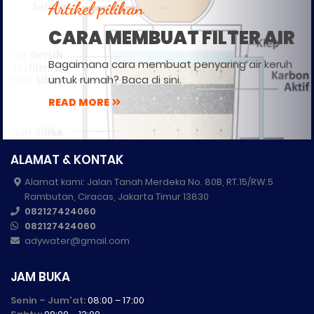
Artikel pilihan
CARA MEMBUAT FILTER AIR
Bagaimana cara membuat penyaring air keruh
untuk rumah? Baca di sini.
READ MORE
ALAMAT & KONTAK
Alamat kami: Jalan Tanah Merdeka No. 80B, RT.15/RW.5
Rambutan, Ciracas, Jakarta Timur 13830
082127424060
082127424060
adywater@gmail.com
JAM BUKA
Senin – Jum'at:
08:00 – 17:00