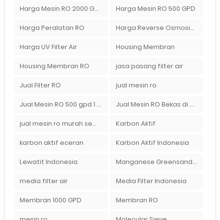
Harga Mesin RO 2000 GPD
Harga Mesin RO 500 GPD
Harga Peralatan RO
Harga Reverse Osmosis di Semarang
Harga UV Filter Air
Housing Membran
Housing Membran RO
jasa pasang filter air
Jual Filter RO
jual mesin ro
Jual Mesin RO 500 gpd 1 Membran
Jual Mesin RO Bekas di Medan
jual mesin ro murah semarang
Karbon Aktif
karbon aktif eceran
Karbon Aktif Indonesia
Lewatit Indonesia
Manganese Greensand Plus
media filter air
Media Filter Indonesia
Membran 1000 GPD
Membran RO
mesin ro
Molecular Sieve