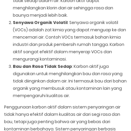
tidak sedap dalam air. Karbon aktif dapat
menghilangkan klorin dari air sehingga rasa dan
baunya menjadi lebih baik.
Senyawa Organik Volatil
: Senyawa organik volatil
(VOCs) adalah zat kimia yang dapat menguap ke dan
mencemari air. Contoh VOCs termasuk bahan kimia
industri dan produk pembersih rumah tangga. Karbon
aktif sangat efektif dalam menyerap VOCs dan
mengurangi kontaminasi.
Bau dan Rasa Tidak Sedap
: Karbon aktif juga
digunakan untuk menghilangkan bau dan rasa yang
tidak diinginkan dalam air. Ini termasuk bau dari bahan
organik yang membusuk atau kontaminan lain yang
mempengaruhi kualitas air.
Penggunaan karbon aktif dalam sistem penyaringan air
tidak hanya efektif dalam kualitas air dari segi rasa dan
bau, tetapi juga penting bahwa air yang bebas dari
kontaminan berbahaya. Sistem penyaringan berbasis