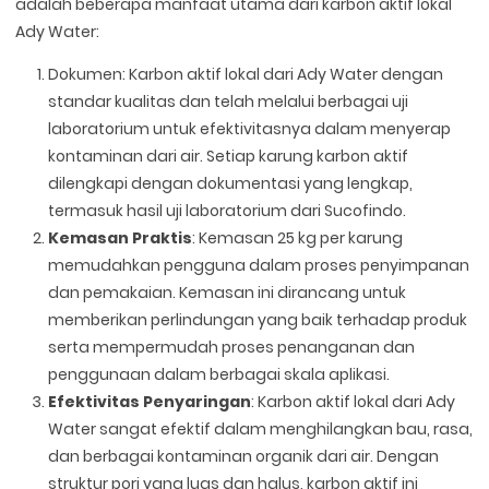
adalah beberapa manfaat utama dari karbon aktif lokal
Ady Water:
Dokumen: Karbon aktif lokal dari Ady Water dengan
standar kualitas dan telah melalui berbagai uji
laboratorium untuk efektivitasnya dalam menyerap
kontaminan dari air. Setiap karung karbon aktif
dilengkapi dengan dokumentasi yang lengkap,
termasuk hasil uji laboratorium dari Sucofindo.
Kemasan Praktis
: Kemasan 25 kg per karung
memudahkan pengguna dalam proses penyimpanan
dan pemakaian. Kemasan ini dirancang untuk
memberikan perlindungan yang baik terhadap produk
serta mempermudah proses penanganan dan
penggunaan dalam berbagai skala aplikasi.
Efektivitas Penyaringan
: Karbon aktif lokal dari Ady
Water sangat efektif dalam menghilangkan bau, rasa,
dan berbagai kontaminan organik dari air. Dengan
struktur pori yang luas dan halus, karbon aktif ini