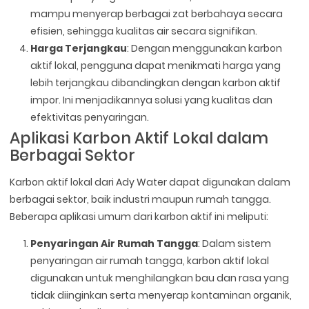
mampu menyerap berbagai zat berbahaya secara
efisien, sehingga kualitas air secara signifikan.
Harga Terjangkau
: Dengan menggunakan karbon
aktif lokal, pengguna dapat menikmati harga yang
lebih terjangkau dibandingkan dengan karbon aktif
impor. Ini menjadikannya solusi yang kualitas dan
efektivitas penyaringan.
Aplikasi Karbon Aktif Lokal dalam
Berbagai Sektor
Karbon aktif lokal dari Ady Water dapat digunakan dalam
berbagai sektor, baik industri maupun rumah tangga.
Beberapa aplikasi umum dari karbon aktif ini meliputi:
Penyaringan Air Rumah Tangga
: Dalam sistem
penyaringan air rumah tangga, karbon aktif lokal
digunakan untuk menghilangkan bau dan rasa yang
tidak diinginkan serta menyerap kontaminan organik,