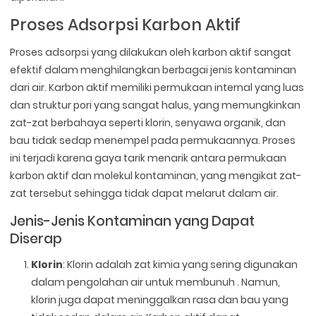
Proses Adsorpsi Karbon Aktif
Proses adsorpsi yang dilakukan oleh karbon aktif sangat
efektif dalam menghilangkan berbagai jenis kontaminan
dari air. Karbon aktif memiliki permukaan internal yang luas
dan struktur pori yang sangat halus, yang memungkinkan
zat-zat berbahaya seperti klorin, senyawa organik, dan
bau tidak sedap menempel pada permukaannya. Proses
ini terjadi karena gaya tarik menarik antara permukaan
karbon aktif dan molekul kontaminan, yang mengikat zat-
zat tersebut sehingga tidak dapat melarut dalam air.
Jenis-Jenis Kontaminan yang Dapat
Diserap
Klorin
: Klorin adalah zat kimia yang sering digunakan
dalam pengolahan air untuk membunuh . Namun,
klorin juga dapat meninggalkan rasa dan bau yang