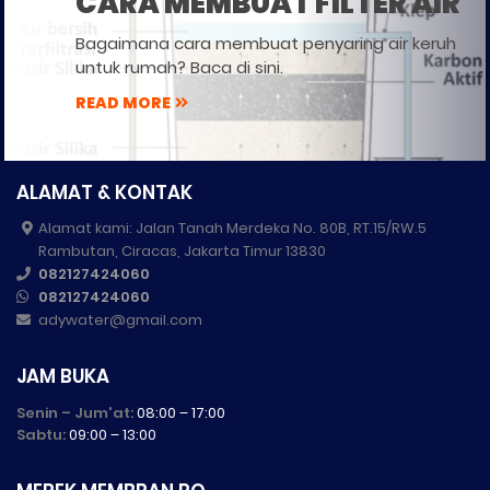
CARA MEMBUAT FILTER AIR
Bagaimana cara membuat penyaring air keruh
untuk rumah? Baca di sini.
READ MORE
ALAMAT & KONTAK
Alamat kami: Jalan Tanah Merdeka No. 80B, RT.15/RW.5
Rambutan, Ciracas, Jakarta Timur 13830
082127424060
082127424060
adywater@gmail.com
JAM BUKA
Senin – Jum'at:
08:00 – 17:00
Sabtu:
09:00 – 13:00