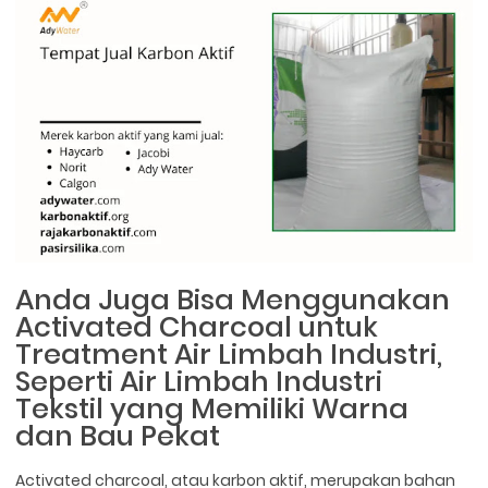
Anda Juga Bisa Menggunakan
Activated Charcoal untuk
Treatment Air Limbah Industri,
Seperti Air Limbah Industri
Tekstil yang Memiliki Warna
dan Bau Pekat
Activated charcoal, atau karbon aktif, merupakan bahan