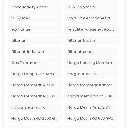
Conductivity Meter
CSM Indonesia
DO Meter
Dow Filmtec Indonesia
exchange
Ferrolite Tohkemy Jepang Indonesia
filter air
filter air bersih
filter air indonesia
filter air sehat
Gas Treatment
Harga Housing Membran RO 2000 GPD
Harga Lampu Ultraviolet Depot Air Isi Ulang
harga lampu UV
Harga Membran Air Galon
Harga Membran Kantor
Harga Membran RO 100 gpd
harga membran ro 1000 gpd
harga mesin air ro
Harga Mesin Pengisi Air Galon
Harga Mesin RO 2000 GPD
Harga Mesin RO 500 GPD