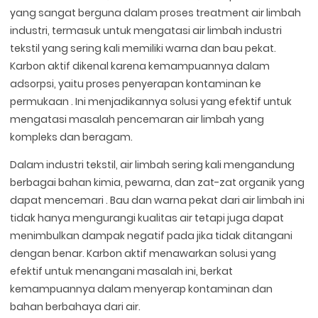
yang sangat berguna dalam proses treatment air limbah
industri, termasuk untuk mengatasi air limbah industri
tekstil yang sering kali memiliki warna dan bau pekat.
Karbon aktif dikenal karena kemampuannya dalam
adsorpsi, yaitu proses penyerapan kontaminan ke
permukaan . Ini menjadikannya solusi yang efektif untuk
mengatasi masalah pencemaran air limbah yang
kompleks dan beragam.
Dalam industri tekstil, air limbah sering kali mengandung
berbagai bahan kimia, pewarna, dan zat-zat organik yang
dapat mencemari . Bau dan warna pekat dari air limbah ini
tidak hanya mengurangi kualitas air tetapi juga dapat
menimbulkan dampak negatif pada jika tidak ditangani
dengan benar. Karbon aktif menawarkan solusi yang
efektif untuk menangani masalah ini, berkat
kemampuannya dalam menyerap kontaminan dan
bahan berbahaya dari air.