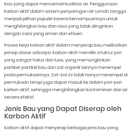
bau yang dapat mencemari kualitas air. Penggunaan
karbon aktif dalam sistem penyaringan air rumah tangga
menjadi pilihan populer karena kemampuannya untuk
menghilangkan bau dan rasa yang tidak diinginkan
dengan cara yang aman dan efisien.
Proses kerja karbon aktif dalam menyerap bau melibatkan
prinsip dasar adsorpsi. Karbon aktif memiliki struktur pori
yang sangat halus dan luas, yang memungkinkan
partikel-partikel bau dan zat organik lainnya menempel
pada permukaannya. Zat-zat ini tidak hanya menempel di
permukaan tetapi juga dapat masuk ke dalam pori-pori
karbon aktif, sehingga menghilangkan kontaminan dari air
secara efektif.
Jenis Bau yang Dapat Diserap oleh
Karbon Aktif
Karbon aktif dapat menyerap berbagai jenis bau yang