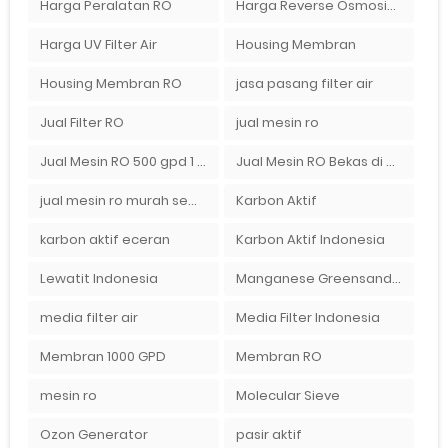
Harga Peralatan RO
Harga Reverse Osmosis di Semarang
Harga UV Filter Air
Housing Membran
Housing Membran RO
jasa pasang filter air
Jual Filter RO
jual mesin ro
Jual Mesin RO 500 gpd 1 Membran
Jual Mesin RO Bekas di Medan
jual mesin ro murah semarang
Karbon Aktif
karbon aktif eceran
Karbon Aktif Indonesia
Lewatit Indonesia
Manganese Greensand Plus
media filter air
Media Filter Indonesia
Membran 1000 GPD
Membran RO
mesin ro
Molecular Sieve
Ozon Generator
pasir aktif