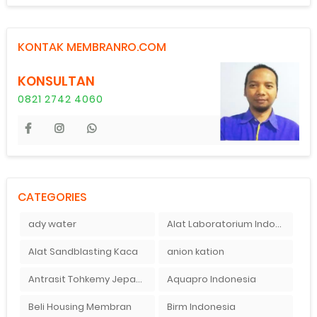
KONTAK MEMBRANRO.COM
KONSULTAN
0821 2742 4060
CATEGORIES
ady water
Alat Laboratorium Indonesia
Alat Sandblasting Kaca
anion kation
Antrasit Tohkemy Jepang Indonesia
Aquapro Indonesia
Beli Housing Membran
Birm Indonesia