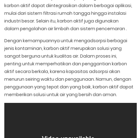
karbon aktif dapat diintegrasikan dalam berbagai aplikasi,
mulai dari sistem filtrasi rumah tangga hingga instalasi
industri besar. Selain itu, karbon aktif juga digunakan
dalam pengolahan air limbah dan sistem pencemaran .
Dengan kemampuannya untuk mengadsorpsi berbagai
jenis kontaminan, karbon aktif merupakan solusi yang
sangat berguna untuk kualitas air. Dalam proses ini,
penting untuk memperhatikan dan penggantian karbon
aktif secara berkala, karena kapasitas adsorpsi akan
menurun seiring waktu dan penggunaan. Namun, dengan
penggunaan yang tepat dan yang baik, karbon aktif dapat
memberikan solusi untuk air yang bersih dan aman.