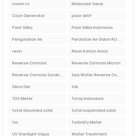
mesin ro
Molecular Sieve
Ozon Generator
pasir aktif
Pasir Silika
Pasir Silika Indonesia
Pengolahan Air
Peralatan Air Galon RO Palembang
resin
Resin Kation Anion
Reverse Osmosis
Reverse Osmosis Micron
Reverse Osmosis Surabaya
Sea Water Reverse Osmosis
Silica Gel
tds
TDS Meter
Toray Indonesia
total dissolved solid
total suspended solid
tss
Turbidity Meter
UV Sterilight Viqua
Water Treatment