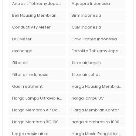
Antrasit Tohkemy Jepang Indonesia
Aquapro Indonesia
Beli Housing Membran
Birm Indonesia
Conductivity Meter
CSM Indonesia
DO Meter
Dow Filmtec Indonesia
exchange
Ferrolite Tohkemy Jepang Indonesia
filter air
filter air bersih
filter air indonesia
filter air sehat
Gas Treatment
Harga Housing Membran RO 2000 GPD
Harga Lampu Ultraviolet Depot Air Isi Ulang
harga lampu UV
Harga Membran Air Galon
Harga Membran Kantor
Harga Membran RO 100 gpd
harga membran ro 1000 gpd
harga mesin air ro
Harga Mesin Pengisi Air Galon