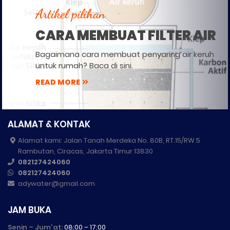
Artikel pilihan
CARA MEMBUAT FILTER AIR
Bagaimana cara membuat penyaring air keruh
untuk rumah? Baca di sini.
READ MORE
ALAMAT & KONTAK
Alamat kami: Jalan Tanah Merdeka No. 80B, RT.15/RW.5
Rambutan, Ciracas, Jakarta Timur 13830
082127424060
082127424060
adywater@gmail.com
JAM BUKA
Senin – Jum'at:
08:00 – 17:00