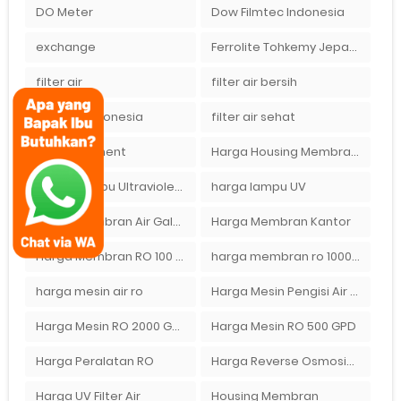
DO Meter
Dow Filmtec Indonesia
exchange
Ferrolite Tohkemy Jepang Indonesia
filter air
filter air bersih
filter air indonesia
filter air sehat
Gas Treatment
Harga Housing Membran RO 2000 GPD
Harga Lampu Ultraviolet Depot Air Isi Ulang
harga lampu UV
Harga Membran Air Galon
Harga Membran Kantor
Harga Membran RO 100 gpd
harga membran ro 1000 gpd
harga mesin air ro
Harga Mesin Pengisi Air Galon
Harga Mesin RO 2000 GPD
Harga Mesin RO 500 GPD
Harga Peralatan RO
Harga Reverse Osmosis di Semarang
Harga UV Filter Air
Housing Membran