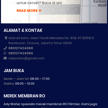
untuk rumah? Baca di sini.
READ MORE
ALAMAT & KONTAK
Alamat kami: Jalan Tanah Merdeka No. 80B, RT.15/RW.5
Rambutan, Ciracas, Jakarta Timur 13830
082127424060
082127424060
adywater@gmail.com
JAM BUKA
Senin – Jum'at:
08:00 – 17:00
Sabtu:
09:00 – 13:00
MEREK MEMBRAN RO
Ady Water spesialis merek membran RO Filmtec. Kami juga