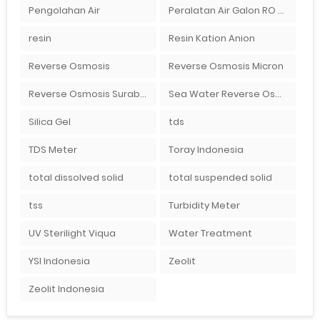
Pengolahan Air
Peralatan Air Galon RO Palembang
resin
Resin Kation Anion
Reverse Osmosis
Reverse Osmosis Micron
Reverse Osmosis Surabaya
Sea Water Reverse Osmosis
Silica Gel
tds
TDS Meter
Toray Indonesia
total dissolved solid
total suspended solid
tss
Turbidity Meter
UV Sterilight Viqua
Water Treatment
YSI Indonesia
Zeolit
Zeolit Indonesia