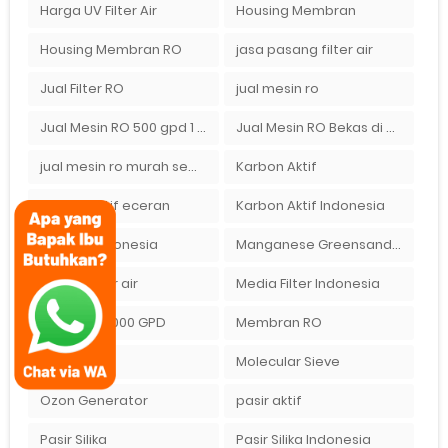
Harga UV Filter Air
Housing Membran
Housing Membran RO
jasa pasang filter air
Jual Filter RO
jual mesin ro
Jual Mesin RO 500 gpd 1 Membran
Jual Mesin RO Bekas di Medan
jual mesin ro murah semarang
Karbon Aktif
karbon aktif eceran
Karbon Aktif Indonesia
Lewatit Indonesia
Manganese Greensand Plus
media filter air
Media Filter Indonesia
Membran 1000 GPD
Membran RO
mesin ro
Molecular Sieve
Ozon Generator
pasir aktif
Pasir Silika
Pasir Silika Indonesia