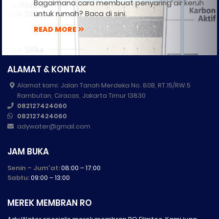
Bagaimana cara membuat penyaring air keruh
untuk rumah? Baca di sini.
READ MORE
ALAMAT & KONTAK
Alamat kami: Jalan Tanah Merdeka No. 80B, RT.15/RW.5
Rambutan, Ciracas, Jakarta Timur 13830
082127424060
082127424060
adywater@gmail.com
JAM BUKA
Senin – Jum'at:
08:00 – 17:00
Sabtu:
09:00 – 13:00
MEREK MEMBRAN RO