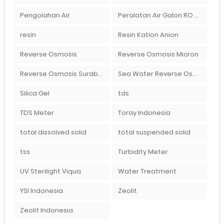
Pengolahan Air
Peralatan Air Galon RO Palembang
resin
Resin Kation Anion
Reverse Osmosis
Reverse Osmosis Micron
Reverse Osmosis Surabaya
Sea Water Reverse Osmosis
Silica Gel
tds
TDS Meter
Toray Indonesia
total dissolved solid
total suspended solid
tss
Turbidity Meter
UV Sterilight Viqua
Water Treatment
YSI Indonesia
Zeolit
Zeolit Indonesia