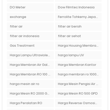
DO Meter
Dow Filmtec Indonesia
exchange
Ferrolite Tohkemy Jepang Indonesia
filter air
filter air bersih
filter air indonesia
filter air sehat
Gas Treatment
Harga Housing Membran RO 2000 GPD
Harga Lampu Ultraviolet Depot Air Isi Ulang
harga lampu UV
Harga Membran Air Galon
Harga Membran Kantor
Harga Membran RO 100 gpd
harga membran ro 1000 gpd
harga mesin air ro
Harga Mesin Pengisi Air Galon
Harga Mesin RO 2000 GPD
Harga Mesin RO 500 GPD
Harga Peralatan RO
Harga Reverse Osmosis di Semarang