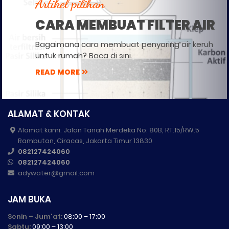
Artikel pilihan
CARA MEMBUAT FILTER AIR
Bagaimana cara membuat penyaring air keruh
untuk rumah? Baca di sini.
READ MORE
ALAMAT & KONTAK
Alamat kami: Jalan Tanah Merdeka No. 80B, RT.15/RW.5
Rambutan, Ciracas, Jakarta Timur 13830
082127424060
082127424060
adywater@gmail.com
JAM BUKA
Senin – Jum'at:
08:00 – 17:00
Sabtu:
09:00 – 13:00