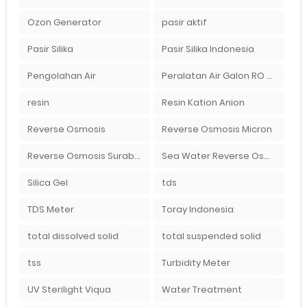
Ozon Generator
pasir aktif
Pasir Silika
Pasir Silika Indonesia
Pengolahan Air
Peralatan Air Galon RO Palembang
resin
Resin Kation Anion
Reverse Osmosis
Reverse Osmosis Micron
Reverse Osmosis Surabaya
Sea Water Reverse Osmosis
Silica Gel
tds
TDS Meter
Toray Indonesia
total dissolved solid
total suspended solid
tss
Turbidity Meter
UV Sterilight Viqua
Water Treatment