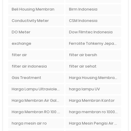
Beli Housing Membran
Birm Indonesia
Conductivity Meter
CSM Indonesia
DO Meter
Dow Filmtec Indonesia
exchange
Ferrolite Tohkemy Jepang Indonesia
filter air
filter air bersih
filter air indonesia
filter air sehat
Gas Treatment
Harga Housing Membran RO 2000 GPD
Harga Lampu Ultraviolet Depot Air Isi Ulang
harga lampu UV
Harga Membran Air Galon
Harga Membran Kantor
Harga Membran RO 100 gpd
harga membran ro 1000 gpd
harga mesin air ro
Harga Mesin Pengisi Air Galon