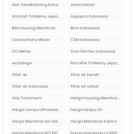
Alat Sandblasting Kaca
anion kation
Antrasit Tohkemy Jepang Indonesia
Aquapro Indonesia
Beli Housing Membran
Birm Indonesia
Conductivity Meter
CSM Indonesia
DO Meter
Dow Filmtec Indonesia
exchange
Ferrolite Tohkemy Jepang Indonesia
filter air
filter air bersih
filter air indonesia
filter air sehat
Gas Treatment
Harga Housing Membran RO 2000 GPD
Harga Lampu Ultraviolet Depot Air Isi Ulang
harga lampu UV
Harga Membran Air Galon
Harga Membran Kantor
Harga Membran RO 100 gpd
harga membran ro 1000 gpd