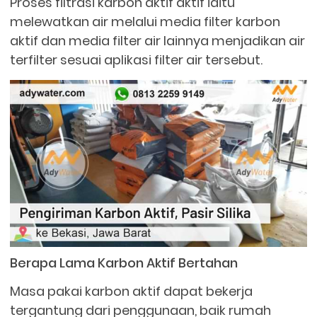
Proses filtrasi karbon aktif aktif iaitu
melewatkan air melalui media filter karbon
aktif dan media filter air lainnya menjadikan air
terfilter sesuai aplikasi filter air tersebut.
Berapa Lama Karbon Aktif Bertahan
Masa pakai karbon aktif dapat bekerja
tergantung dari penggunaan, baik rumah