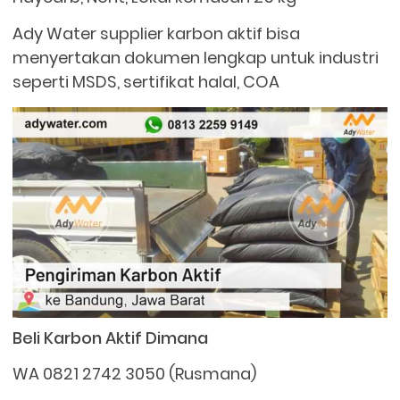
Ady Water supplier karbon aktif bisa
menyertakan dokumen lengkap untuk industri
seperti MSDS, sertifikat halal, COA
Beli Karbon Aktif Dimana
WA 0821 2742 3050 (Rusmana)