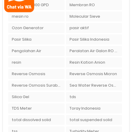
Membran 1000 GPD
Membran RO
mesin ro
Molecular Sieve
Ozon Generator
pasir aktif
Pasir Silika
Pasir Silika Indonesia
Pengolahan Air
Peralatan Air Galon RO Palembang
resin
Resin Kation Anion
Reverse Osmosis
Reverse Osmosis Micron
Reverse Osmosis Surabaya
Sea Water Reverse Osmosis
Silica Gel
tds
TDS Meter
Toray Indonesia
total dissolved solid
total suspended solid
tss
Turbidity Meter