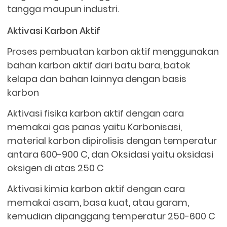
tangga maupun industri.
Aktivasi Karbon Aktif
Proses pembuatan karbon aktif menggunakan
bahan karbon aktif dari batu bara, batok
kelapa dan bahan lainnya dengan basis
karbon
Aktivasi fisika karbon aktif dengan cara
memakai gas panas yaitu Karbonisasi,
material karbon dipirolisis dengan temperatur
antara 600-900 C, dan Oksidasi yaitu oksidasi
oksigen di atas 250 C
Aktivasi kimia karbon aktif dengan cara
memakai asam, basa kuat, atau garam,
kemudian dipanggang temperatur 250-600 C