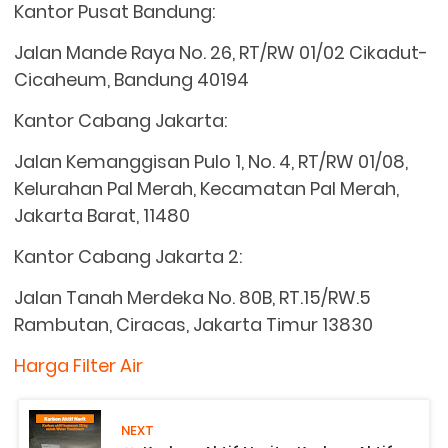
Kantor Pusat Bandung:
Jalan Mande Raya No. 26, RT/RW 01/02 Cikadut-
Cicaheum, Bandung 40194
Kantor Cabang Jakarta:
Jalan Kemanggisan Pulo 1, No. 4, RT/RW 01/08,
Kelurahan Pal Merah, Kecamatan Pal Merah,
Jakarta Barat, 11480
Kantor Cabang Jakarta 2:
Jalan Tanah Merdeka No. 80B, RT.15/RW.5
Rambutan, Ciracas, Jakarta Timur 13830
Harga Filter Air
NEXT