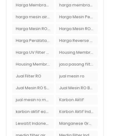
Harga Membran RO 100 gpd
harga membran ro 1000 gpd
harga mesin air ro
Harga Mesin Pengisi Air Galon
Harga Mesin RO 2000 GPD
Harga Mesin RO 500 GPD
Harga Peralatan RO
Harga Reverse Osmosis di Semarang
Harga UV Filter Air
Housing Membran
Housing Membran RO
jasa pasang filter air
Jual Filter RO
jual mesin ro
Jual Mesin RO 500 gpd 1 Membran
Jual Mesin RO Bekas di Medan
jual mesin ro murah semarang
Karbon Aktif
karbon aktif eceran
Karbon Aktif Indonesia
Lewatit Indonesia
Manganese Greensand Plus
media filter air
Media Filter Indonesia