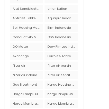
Alat Sandblasting Kaca
anion kation
Antrasit Tohkemy Jepang Indonesia
Aquapro Indonesia
Beli Housing Membran
Birm Indonesia
Conductivity Meter
CSM Indonesia
DO Meter
Dow Filmtec Indonesia
exchange
Ferrolite Tohkemy Jepang Indonesia
filter air
filter air bersih
filter air indonesia
filter air sehat
Gas Treatment
Harga Housing Membran RO 2000 GPD
Harga Lampu Ultraviolet Depot Air Isi Ulang
harga lampu UV
Harga Membran Air Galon
Harga Membran Kantor