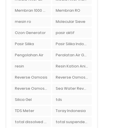
Membran 1000 GPD
Membran RO
mesin ro
Molecular Sieve
Ozon Generator
pasir aktif
Pasir Silika
Pasir Silika Indonesia
Pengolahan Air
Peralatan Air Galon RO Palembang
resin
Resin Kation Anion
Reverse Osmosis
Reverse Osmosis Micron
Reverse Osmosis Surabaya
Sea Water Reverse Osmosis
Silica Gel
tds
TDS Meter
Toray Indonesia
total dissolved solid
total suspended solid