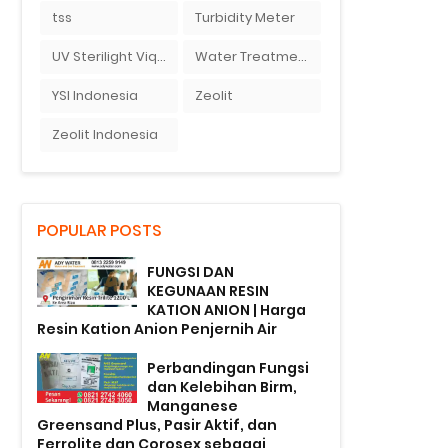
tss
Turbidity Meter
UV Sterilight Viqua
Water Treatment
YSI Indonesia
Zeolit
Zeolit Indonesia
POPULAR POSTS
FUNGSI DAN
KEGUNAAN RESIN
KATION ANION | Harga
Resin Kation Anion Penjernih Air
Perbandingan Fungsi
dan Kelebihan Birm,
Manganese
Greensand Plus, Pasir Aktif, dan
Ferrolite dan Corosex sebagai