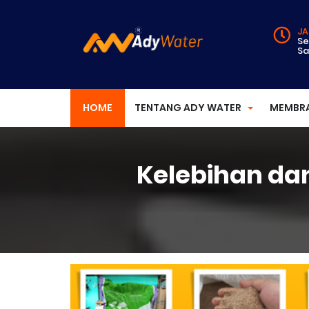
JA
Se
Sa
HOME
TENTANG ADY WATER
MEMBR
Kelebihan da