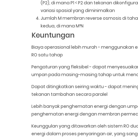
(P2), di mana P1 < P2 dan tekanan dikonfigur
variasi spasial yang diminimalkan
Jumlah M membran reverse osmosis di taha
kedua, di mana M³N
Keuntungan
Biaya operasional lebih murah - menggunakan en
RO satu tahap
Pengaturan yang fleksibel - dapat menyesuaika
umpan pada masing-masing tahap untuk menc
Dapat ditingkatkan seiring waktu - dapat men
tekanan tambahan secara paralel
Lebih banyak penghematan energi dengan umpan 
penghematan energi dengan membran permeabilit
Keunggulan yang ditawarkan oleh sistem RO du
energi dalam proses penyaringan air, yang san