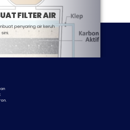
AT FILTER AIR
uat penyaring air keruh
sini.
ran
k
ron.