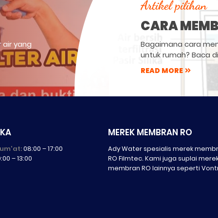
Artikel pilihan
CARA MEMBU
 air yang
Bagaimana cara memb
untuk rumah? Baca di 
READ MORE
UKA
MEREK MEMBRAN RO
Jum'at:
08:00 – 17:00
Ady Water spesialis merek memb
:00 – 13:00
RO Filmtec. Kami juga suplai mere
membran RO lainnya seperti Vont