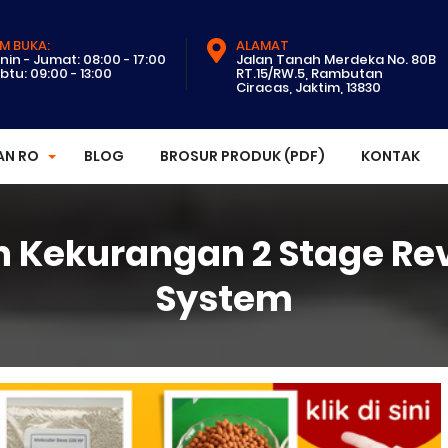
M BUKA:
ALAMAT
nin - Jumat: 08:00 - 17:00
Jalan Tanah Merdeka No. 80B
btu: 09:00 - 13:00
RT.15/RW.5, Rambutan
Ciracas, Jaktim, 13830
AN RO
BLOG
BROSUR PRODUK (PDF)
KONTAK
n Kekurangan 2 Stage Re
System