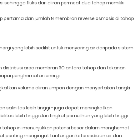
asi sehingga fluks dari aliran permeat dua tahap memiliki
p pertama dan jumlah N membran reverse osmosis di tahap
ergi yang lebih sedikit untuk menyaring air daripada sistem
n distribusi area membran RO antara tahap dan tekanan
apai penghematan energi
ingkatkan volume aliran umpan dengan menyertakan tangki
salinitas lebih tinggi - juga dapat meningkatkan
as lebih tinggi dan tingkat pemulihan yang lebih tinggi
a tahap ini menunjukkan potensi besar dalam menghemat
gat penting mengingat tantangan ketersediaan air dan