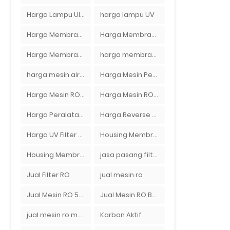
Harga Lampu Ultraviolet Depot Air Isi Ulang
harga lampu UV
Harga Membran Air Galon
Harga Membran Kantor
Harga Membran RO 100 gpd
harga membran ro 1000 gpd
harga mesin air ro
Harga Mesin Pengisi Air Galon
Harga Mesin RO 2000 GPD
Harga Mesin RO 500 GPD
Harga Peralatan RO
Harga Reverse Osmosis di Semarang
Harga UV Filter Air
Housing Membran
Housing Membran RO
jasa pasang filter air
Jual Filter RO
jual mesin ro
Jual Mesin RO 500 gpd 1 Membran
Jual Mesin RO Bekas di Medan
jual mesin ro murah semarang
Karbon Aktif