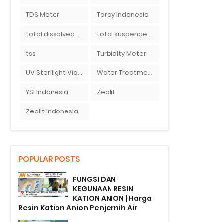
TDS Meter
Toray Indonesia
total dissolved solid
total suspended solid
tss
Turbidity Meter
UV Sterilight Viqua
Water Treatment
YSI Indonesia
Zeolit
Zeolit Indonesia
POPULAR POSTS
FUNGSI DAN
KEGUNAAN RESIN
KATION ANION | Harga
Resin Kation Anion Penjernih Air