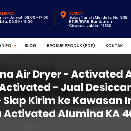
M BUKA:
ALAMAT
nin - Jumat: 08:00 - 17:00
Jalan Tanah Merdeka No. 80B
btu: 09:00 - 13:00
RT.15/RW.5, Rambutan
Ciracas, Jaktim, 13830
AN RO
BLOG
BROSUR PRODUK (PDF)
KONTAK
a Air Dryer - Activated A
ctivated - Jual Desicca
- Siap Kirim ke Kawasan 
a Activated Alumina KA