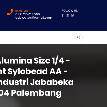
KONTAK
FOLLOW US
0821 2742 4060
adywater@gmail.com
lumina Size 1/4 -
nt Sylobead AA -
Industri Jababeka
 404 Palembang