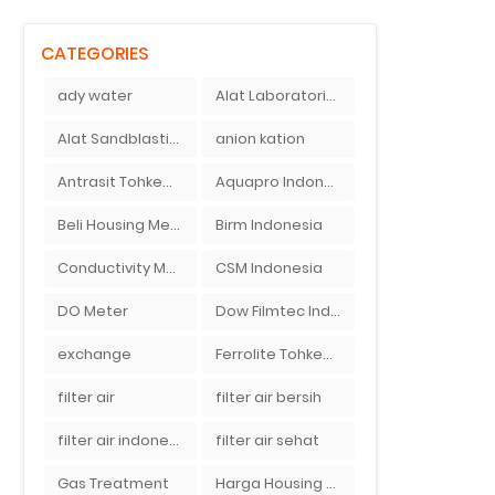
CATEGORIES
ady water
Alat Laboratorium Indonesia
Alat Sandblasting Kaca
anion kation
Antrasit Tohkemy Jepang Indonesia
Aquapro Indonesia
Beli Housing Membran
Birm Indonesia
Conductivity Meter
CSM Indonesia
DO Meter
Dow Filmtec Indonesia
exchange
Ferrolite Tohkemy Jepang Indonesia
filter air
filter air bersih
filter air indonesia
filter air sehat
Gas Treatment
Harga Housing Membran RO 2000 GPD