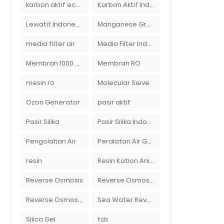
karbon aktif eceran
Karbon Aktif Indonesia
Lewatit Indonesia
Manganese Greensand Plus
media filter air
Media Filter Indonesia
Membran 1000 GPD
Membran RO
mesin ro
Molecular Sieve
Ozon Generator
pasir aktif
Pasir Silika
Pasir Silika Indonesia
Pengolahan Air
Peralatan Air Galon RO Palembang
resin
Resin Kation Anion
Reverse Osmosis
Reverse Osmosis Micron
Reverse Osmosis Surabaya
Sea Water Reverse Osmosis
Silica Gel
tds