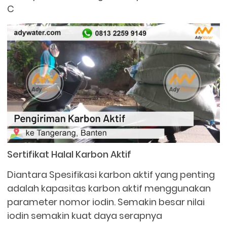
C
Sertifikat Halal Karbon Aktif
Diantara Spesifikasi karbon aktif yang penting
adalah kapasitas karbon aktif menggunakan
parameter nomor iodin. Semakin besar nilai
iodin semakin kuat daya serapnya