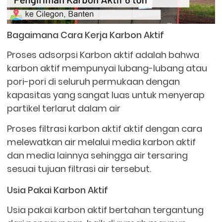
Bagaimana Cara Kerja Karbon Aktif
Proses adsorpsi Karbon aktif adalah bahwa
karbon aktif mempunyai lubang-lubang atau
pori-pori di seluruh permukaan dengan
kapasitas yang sangat luas untuk menyerap
partikel terlarut dalam air
Proses filtrasi karbon aktif aktif dengan cara
melewatkan air melalui media karbon aktif
dan media lainnya sehingga air tersaring
sesuai tujuan filtrasi air tersebut.
Usia Pakai Karbon Aktif
Usia pakai karbon aktif bertahan tergantung