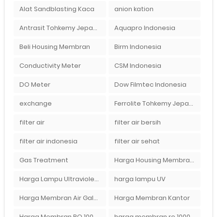
Alat Sandblasting Kaca
anion kation
Antrasit Tohkemy Jepang Indonesia
Aquapro Indonesia
Beli Housing Membran
Birm Indonesia
Conductivity Meter
CSM Indonesia
DO Meter
Dow Filmtec Indonesia
exchange
Ferrolite Tohkemy Jepang Indonesia
filter air
filter air bersih
filter air indonesia
filter air sehat
Gas Treatment
Harga Housing Membran RO 2000 GPD
Harga Lampu Ultraviolet Depot Air Isi Ulang
harga lampu UV
Harga Membran Air Galon
Harga Membran Kantor
Harga Membran RO 100 gpd
harga membran ro 1000 gpd