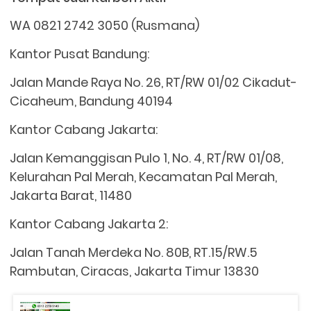
WA 0821 2742 3050 (Rusmana)
Kantor Pusat Bandung:
Jalan Mande Raya No. 26, RT/RW 01/02 Cikadut-
Cicaheum, Bandung 40194
Kantor Cabang Jakarta:
Jalan Kemanggisan Pulo 1, No. 4, RT/RW 01/08,
Kelurahan Pal Merah, Kecamatan Pal Merah,
Jakarta Barat, 11480
Kantor Cabang Jakarta 2:
Jalan Tanah Merdeka No. 80B, RT.15/RW.5
Rambutan, Ciracas, Jakarta Timur 13830