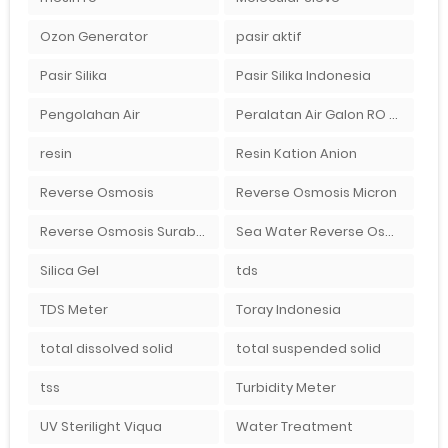
Ozon Generator
pasir aktif
Pasir Silika
Pasir Silika Indonesia
Pengolahan Air
Peralatan Air Galon RO Palembang
resin
Resin Kation Anion
Reverse Osmosis
Reverse Osmosis Micron
Reverse Osmosis Surabaya
Sea Water Reverse Osmosis
Silica Gel
tds
TDS Meter
Toray Indonesia
total dissolved solid
total suspended solid
tss
Turbidity Meter
UV Sterilight Viqua
Water Treatment