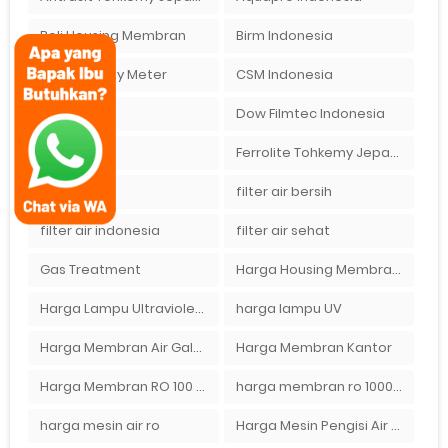
Beli Housing Membran
Birm Indonesia
Conductivity Meter
CSM Indonesia
DO Meter
Dow Filmtec Indonesia
exchange
Ferrolite Tohkemy Jepang Indonesia
filter air
filter air bersih
filter air indonesia
filter air sehat
Gas Treatment
Harga Housing Membran RO 2000 GPD
Harga Lampu Ultraviolet Depot Air Isi Ulang
harga lampu UV
Harga Membran Air Galon
Harga Membran Kantor
Harga Membran RO 100 gpd
harga membran ro 1000 gpd
harga mesin air ro
Harga Mesin Pengisi Air Galon