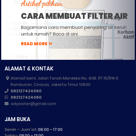
Artikel pilihan
CARA MEMBUAT FILTER AIR
Bagaimana cara membuat penyaring air keruh
untuk rumah? Baca di sini.
READ MORE
ALAMAT & KONTAK
Alamat kami: Jalan Tanah Merdeka No. 80B, RT.15/RW.5
Rambutan, Ciracas, Jakarta Timur 13830
082127424060
082127424060
adywater@gmail.com
JAM BUKA
Senin – Jum'at:
08:00 – 17:00
Sabtu:
09:00 – 13:00