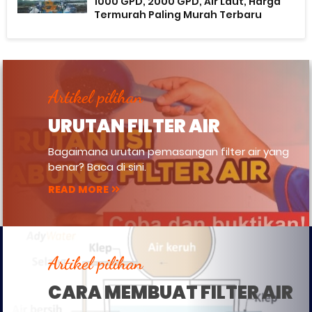
1000 GPD, 2000 GPD, Air Laut, Harga
Termurah Paling Murah Terbaru
Artikel pilihan
URUTAN FILTER AIR
Bagaimana urutan pemasangan filter air yang
benar? Baca di sini.
READ MORE
Artikel pilihan
CARA MEMBUAT FILTER AIR