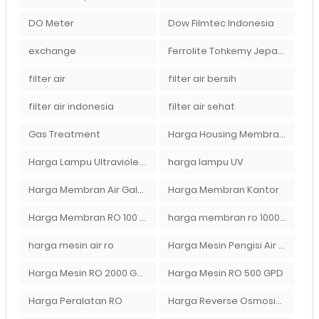
DO Meter
Dow Filmtec Indonesia
exchange
Ferrolite Tohkemy Jepang Indonesia
filter air
filter air bersih
filter air indonesia
filter air sehat
Gas Treatment
Harga Housing Membran RO 2000 GPD
Harga Lampu Ultraviolet Depot Air Isi Ulang
harga lampu UV
Harga Membran Air Galon
Harga Membran Kantor
Harga Membran RO 100 gpd
harga membran ro 1000 gpd
harga mesin air ro
Harga Mesin Pengisi Air Galon
Harga Mesin RO 2000 GPD
Harga Mesin RO 500 GPD
Harga Peralatan RO
Harga Reverse Osmosis di Semarang