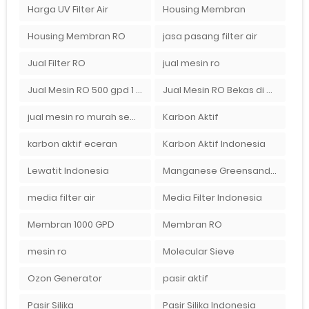
Harga UV Filter Air
Housing Membran
Housing Membran RO
jasa pasang filter air
Jual Filter RO
jual mesin ro
Jual Mesin RO 500 gpd 1 Membran
Jual Mesin RO Bekas di Medan
jual mesin ro murah semarang
Karbon Aktif
karbon aktif eceran
Karbon Aktif Indonesia
Lewatit Indonesia
Manganese Greensand Plus
media filter air
Media Filter Indonesia
Membran 1000 GPD
Membran RO
mesin ro
Molecular Sieve
Ozon Generator
pasir aktif
Pasir Silika
Pasir Silika Indonesia