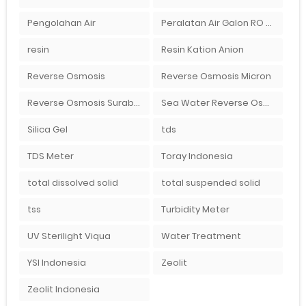
Pengolahan Air
Peralatan Air Galon RO Palembang
resin
Resin Kation Anion
Reverse Osmosis
Reverse Osmosis Micron
Reverse Osmosis Surabaya
Sea Water Reverse Osmosis
Silica Gel
tds
TDS Meter
Toray Indonesia
total dissolved solid
total suspended solid
tss
Turbidity Meter
UV Sterilight Viqua
Water Treatment
YSI Indonesia
Zeolit
Zeolit Indonesia