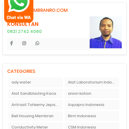
KONTAK MEMBRANRO.COM
KONSULTAN
0821 2742 4060
CATEGORIES
ady water
Alat Laboratorium Indonesia
Alat Sandblasting Kaca
anion kation
Antrasit Tohkemy Jepang Indonesia
Aquapro Indonesia
Beli Housing Membran
Birm Indonesia
Conductivity Meter
CSM Indonesia