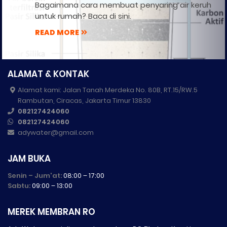
Bagaimana cara membuat penyaring air keruh
untuk rumah? Baca di sini.
READ MORE
ALAMAT & KONTAK
Alamat kami: Jalan Tanah Merdeka No. 80B, RT.15/RW.5
Rambutan, Ciracas, Jakarta Timur 13830
082127424060
082127424060
adywater@gmail.com
JAM BUKA
Senin – Jum'at:
08:00 – 17:00
Sabtu:
09:00 – 13:00
MEREK MEMBRAN RO