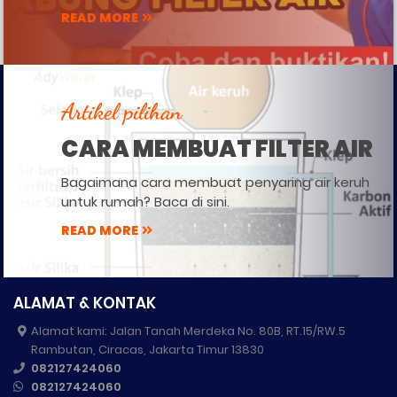
READ MORE
Artikel pilihan
CARA MEMBUAT FILTER AIR
Bagaimana cara membuat penyaring air keruh
untuk rumah? Baca di sini.
READ MORE
ALAMAT & KONTAK
Alamat kami: Jalan Tanah Merdeka No. 80B, RT.15/RW.5
Rambutan, Ciracas, Jakarta Timur 13830
082127424060
082127424060