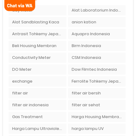
ady water
Alat Laboratorium Indonesia
Alat Sandblasting Kaca
anion kation
Antrasit Tohkemy Jepang Indonesia
Aquapro Indonesia
Beli Housing Membran
Birm Indonesia
Conductivity Meter
CSM Indonesia
DO Meter
Dow Filmtec Indonesia
exchange
Ferrolite Tohkemy Jepang Indonesia
filter air
filter air bersih
filter air indonesia
filter air sehat
Gas Treatment
Harga Housing Membran RO 2000 GPD
Harga Lampu Ultraviolet Depot Air Isi Ulang
harga lampu UV