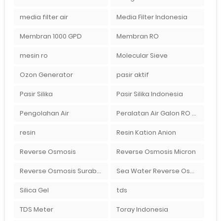
media filter air
Media Filter Indonesia
Membran 1000 GPD
Membran RO
mesin ro
Molecular Sieve
Ozon Generator
pasir aktif
Pasir Silika
Pasir Silika Indonesia
Pengolahan Air
Peralatan Air Galon RO Palembang
resin
Resin Kation Anion
Reverse Osmosis
Reverse Osmosis Micron
Reverse Osmosis Surabaya
Sea Water Reverse Osmosis
Silica Gel
tds
TDS Meter
Toray Indonesia