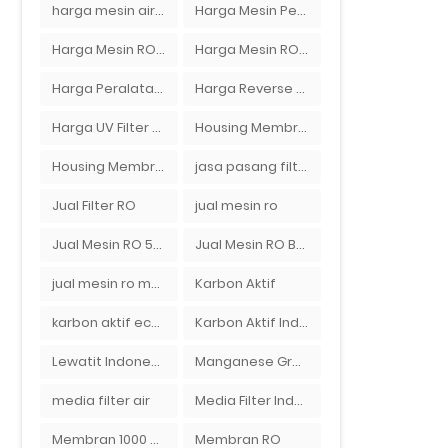
harga mesin air ro
Harga Mesin Pengisi Air Galon
Harga Mesin RO 2000 GPD
Harga Mesin RO 500 GPD
Harga Peralatan RO
Harga Reverse Osmosis di Semarang
Harga UV Filter Air
Housing Membran
Housing Membran RO
jasa pasang filter air
Jual Filter RO
jual mesin ro
Jual Mesin RO 500 gpd 1 Membran
Jual Mesin RO Bekas di Medan
jual mesin ro murah semarang
Karbon Aktif
karbon aktif eceran
Karbon Aktif Indonesia
Lewatit Indonesia
Manganese Greensand Plus
media filter air
Media Filter Indonesia
Membran 1000 GPD
Membran RO