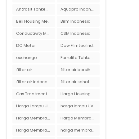
Antrasit Tohkemy Jepang Indonesia
Aquapro Indonesia
Beli Housing Membran
Birm Indonesia
Conductivity Meter
CSM Indonesia
DO Meter
Dow Filmtec Indonesia
exchange
Ferrolite Tohkemy Jepang Indonesia
filter air
filter air bersih
filter air indonesia
filter air sehat
Gas Treatment
Harga Housing Membran RO 2000 GPD
Harga Lampu Ultraviolet Depot Air Isi Ulang
harga lampu UV
Harga Membran Air Galon
Harga Membran Kantor
Harga Membran RO 100 gpd
harga membran ro 1000 gpd