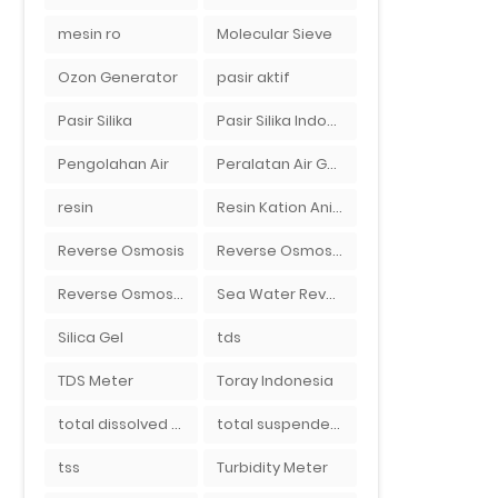
mesin ro
Molecular Sieve
Ozon Generator
pasir aktif
Pasir Silika
Pasir Silika Indonesia
Pengolahan Air
Peralatan Air Galon RO Palembang
resin
Resin Kation Anion
Reverse Osmosis
Reverse Osmosis Micron
Reverse Osmosis Surabaya
Sea Water Reverse Osmosis
Silica Gel
tds
TDS Meter
Toray Indonesia
total dissolved solid
total suspended solid
tss
Turbidity Meter