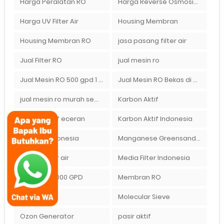
Harga Peralatan RO
Harga Reverse Osmosis di Semarang
Harga UV Filter Air
Housing Membran
Housing Membran RO
jasa pasang filter air
Jual Filter RO
jual mesin ro
Jual Mesin RO 500 gpd 1 Membran
Jual Mesin RO Bekas di Medan
jual mesin ro murah semarang
Karbon Aktif
karbon aktif eceran
Karbon Aktif Indonesia
Lewatit Indonesia
Manganese Greensand Plus
media filter air
Media Filter Indonesia
Membran 1000 GPD
Membran RO
mesin ro
Molecular Sieve
Ozon Generator
pasir aktif