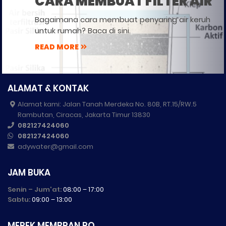
CARA MEMBUAT FILTER AIR
Bagaimana cara membuat penyaring air keruh
untuk rumah? Baca di sini.
READ MORE
ALAMAT & KONTAK
Alamat kami: Jalan Tanah Merdeka No. 80B, RT.15/RW.5
Rambutan, Ciracas, Jakarta Timur 13830
082127424060
082127424060
adywater@gmail.com
JAM BUKA
Senin – Jum'at:
08:00 – 17:00
Sabtu:
09:00 – 13:00
MEREK MEMBRAN RO