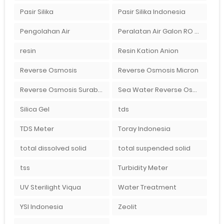
Pasir Silika
Pasir Silika Indonesia
Pengolahan Air
Peralatan Air Galon RO Palembang
resin
Resin Kation Anion
Reverse Osmosis
Reverse Osmosis Micron
Reverse Osmosis Surabaya
Sea Water Reverse Osmosis
Silica Gel
tds
TDS Meter
Toray Indonesia
total dissolved solid
total suspended solid
tss
Turbidity Meter
UV Sterilight Viqua
Water Treatment
YSI Indonesia
Zeolit