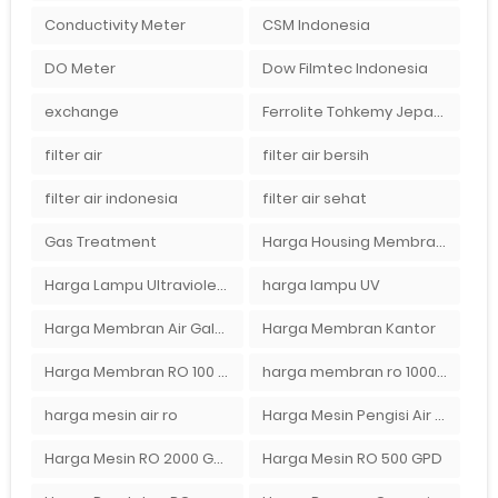
Conductivity Meter
CSM Indonesia
DO Meter
Dow Filmtec Indonesia
exchange
Ferrolite Tohkemy Jepang Indonesia
filter air
filter air bersih
filter air indonesia
filter air sehat
Gas Treatment
Harga Housing Membran RO 2000 GPD
Harga Lampu Ultraviolet Depot Air Isi Ulang
harga lampu UV
Harga Membran Air Galon
Harga Membran Kantor
Harga Membran RO 100 gpd
harga membran ro 1000 gpd
harga mesin air ro
Harga Mesin Pengisi Air Galon
Harga Mesin RO 2000 GPD
Harga Mesin RO 500 GPD