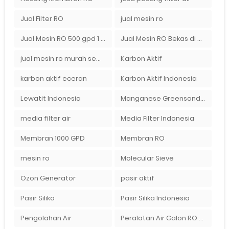
Jual Filter RO
jual mesin ro
Jual Mesin RO 500 gpd 1 Membran
Jual Mesin RO Bekas di Medan
jual mesin ro murah semarang
Karbon Aktif
karbon aktif eceran
Karbon Aktif Indonesia
Lewatit Indonesia
Manganese Greensand Plus
media filter air
Media Filter Indonesia
Membran 1000 GPD
Membran RO
mesin ro
Molecular Sieve
Ozon Generator
pasir aktif
Pasir Silika
Pasir Silika Indonesia
Pengolahan Air
Peralatan Air Galon RO Palembang