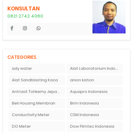
KONSULTAN
0821 2742 4060
CATEGORIES
ady water
Alat Laboratorium Indonesia
Alat Sandblasting Kaca
anion kation
Antrasit Tohkemy Jepang Indonesia
Aquapro Indonesia
Beli Housing Membran
Birm Indonesia
Conductivity Meter
CSM Indonesia
DO Meter
Dow Filmtec Indonesia