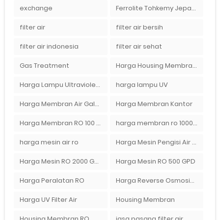
exchange
Ferrolite Tohkemy Jepang Indonesia
filter air
filter air bersih
filter air indonesia
filter air sehat
Gas Treatment
Harga Housing Membran RO 2000 GPD
Harga Lampu Ultraviolet Depot Air Isi Ulang
harga lampu UV
Harga Membran Air Galon
Harga Membran Kantor
Harga Membran RO 100 gpd
harga membran ro 1000 gpd
harga mesin air ro
Harga Mesin Pengisi Air Galon
Harga Mesin RO 2000 GPD
Harga Mesin RO 500 GPD
Harga Peralatan RO
Harga Reverse Osmosis di Semarang
Harga UV Filter Air
Housing Membran
Housing Membran RO
jasa pasang filter air