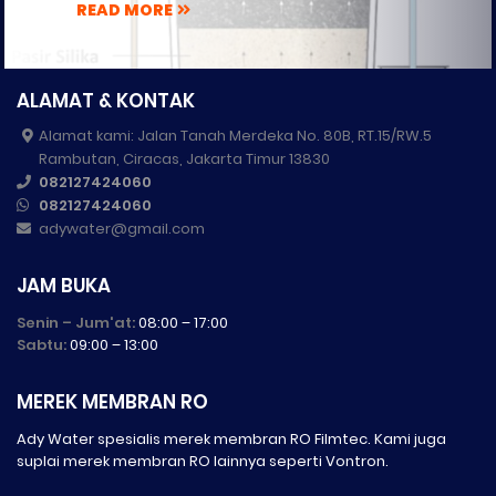
READ MORE
ALAMAT & KONTAK
Alamat kami: Jalan Tanah Merdeka No. 80B, RT.15/RW.5
Rambutan, Ciracas, Jakarta Timur 13830
082127424060
082127424060
adywater@gmail.com
JAM BUKA
Senin – Jum'at:
08:00 – 17:00
Sabtu:
09:00 – 13:00
MEREK MEMBRAN RO
Ady Water spesialis merek membran RO Filmtec. Kami juga
suplai merek membran RO lainnya seperti Vontron.